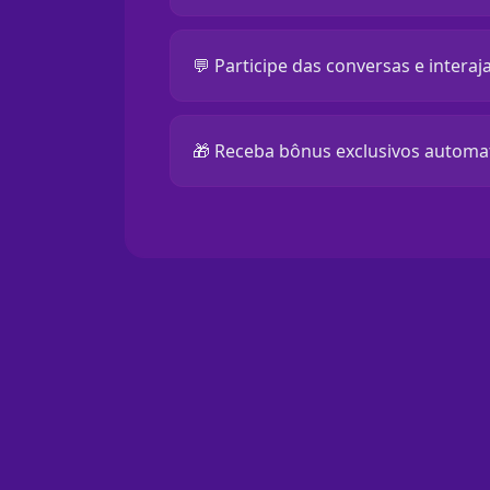
💬 Participe das conversas e interaj
🎁 Receba bônus exclusivos autom