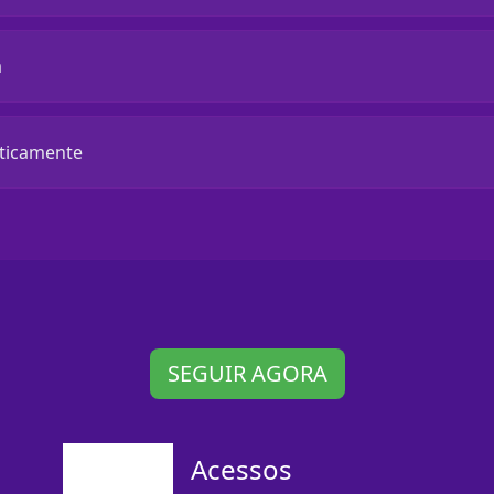
a
aticamente
SEGUIR AGORA
Acessos