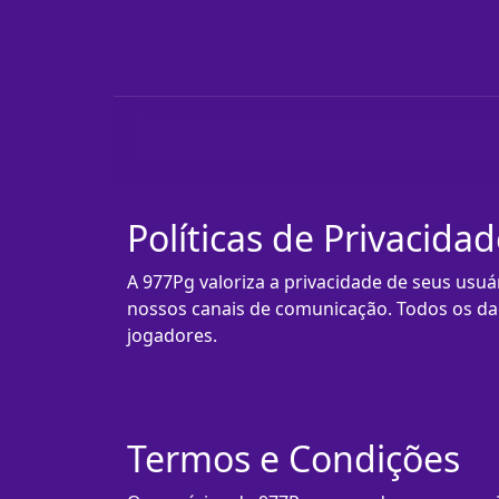
Políticas de Privacida
A 977Pg valoriza a privacidade de seus usu
nossos canais de comunicação. Todos os dad
jogadores.
Termos e Condições