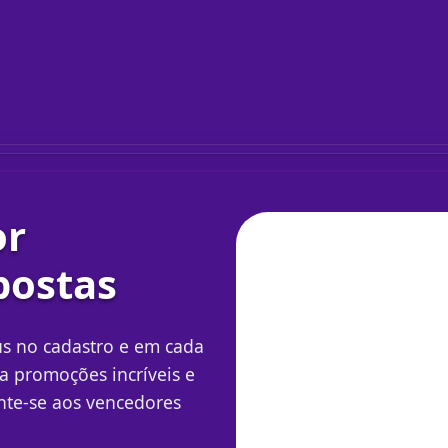
or
postas
s no cadastro e em cada
a promoções incríveis e
unte-se aos vencedores