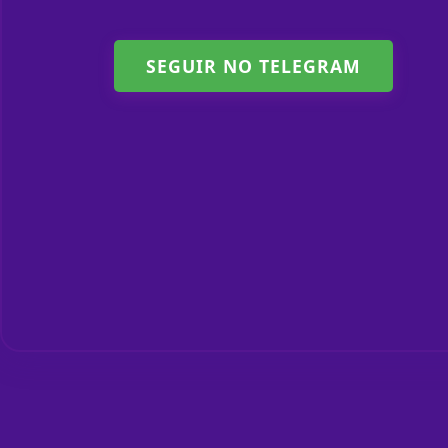
SEGUIR NO TELEGRAM