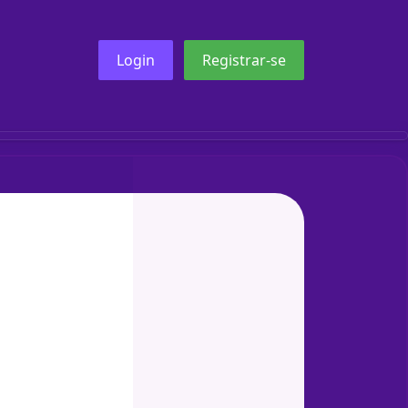
Login
Registrar-se