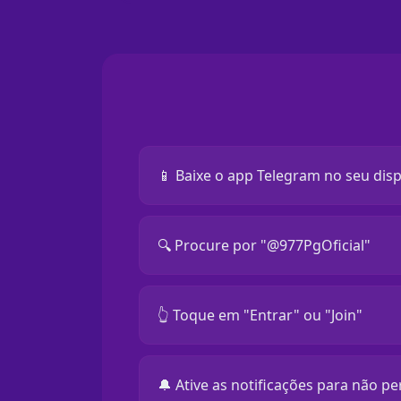
📱 Baixe o app Telegram no seu disp
🔍 Procure por "@977PgOficial"
👆 Toque em "Entrar" ou "Join"
🔔 Ative as notificações para não p