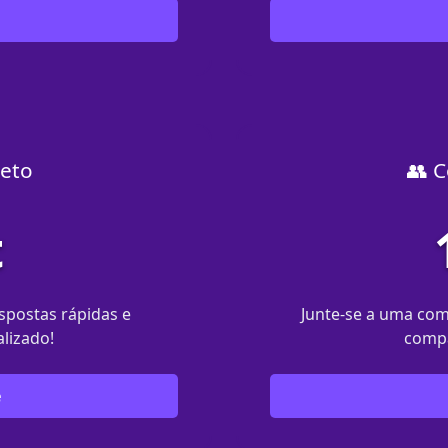
reto
👥 
t
espostas rápidas e
Junte-se a uma com
lizado!
compa
e