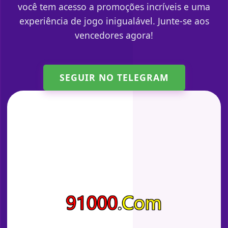
você tem acesso a promoções incríveis e uma
experiência de jogo inigualável. Junte-se aos
vencedores agora!
SEGUIR NO TELEGRAM