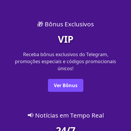
🎁 Bônus Exclusivos
VIP
Receba bônus exclusivos do Telegram,
promoções especiais e códigos promocionais
únicos!
Ver Bônus
📢 Notícias em Tempo Real
24/7