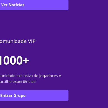
Ver Notícias
Comunidade VIP
1000+
unidade exclusiva de jogadores e
rtilhe experiências!
Entrar Grupo