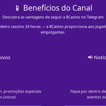
📱 Benefícios do Canal
Descubra as vantagens de seguir a 8Casino no Telegram
adeiro cassino 24 horas — a 8Casino proporciona aos joga
empolgantes.
sivos
📢 Notí
m, promoções especiais
Fique por dentro d
s únicos!
eventos d