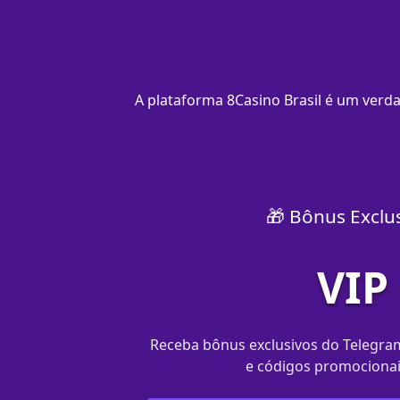
A plataforma 8Casino Brasil é um verd
🎁 Bônus Exclu
VIP
Receba bônus exclusivos do Telegra
e códigos promocionai