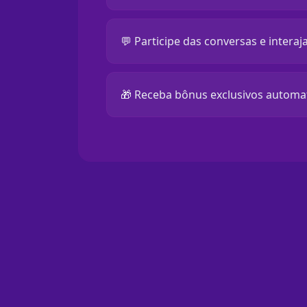
💬 Participe das conversas e interaj
🎁 Receba bônus exclusivos autom