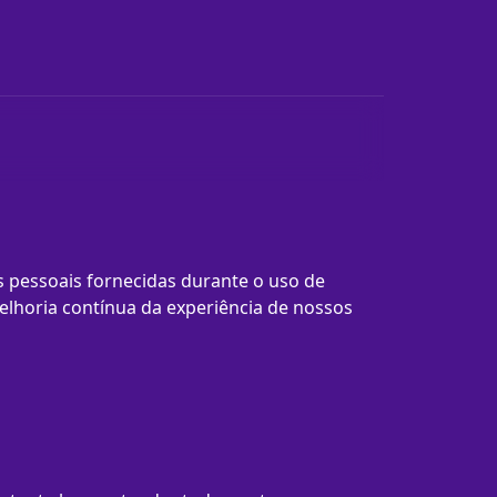
s pessoais fornecidas durante o uso de
elhoria contínua da experiência de nossos