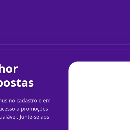
hor
postas
nus no cadastro e em
 acesso a promoções
ualável. Junte-se aos