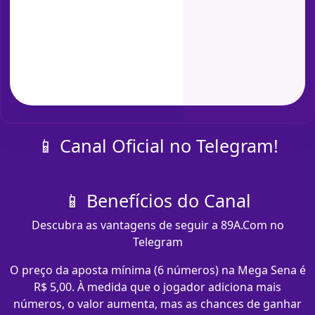
📱 Canal Oficial no Telegram!
📱 Benefícios do Canal
Descubra as vantagens de seguir a 89A.Com no
Telegram
O preço da aposta mínima (6 números) na Mega Sena é
R$ 5,00. À medida que o jogador adiciona mais
números, o valor aumenta, mas as chances de ganhar