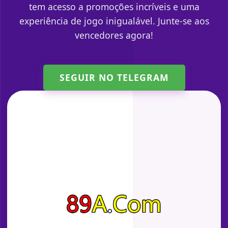
tem acesso a promoções incríveis e uma
experiência de jogo inigualável. Junte-se aos
vencedores agora!
SEGUIR NO TELEGRAM