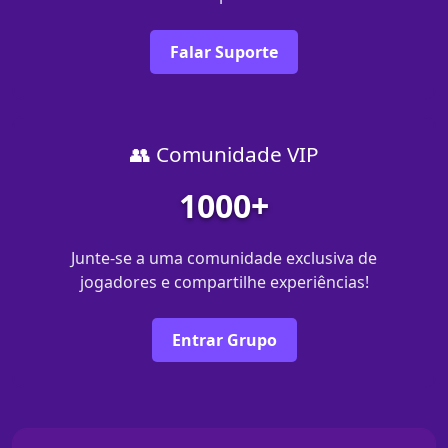
Falar Suporte
👥 Comunidade VIP
1000+
Junte-se a uma comunidade exclusiva de
jogadores e compartilhe experiências!
Entrar Grupo