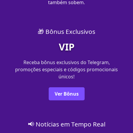
também sobem.
🎁 Bônus Exclusivos
VIP
Receba bônus exclusivos do Telegram,
promoções especiais e códigos promocionais
únicos!
Ver Bônus
📢 Notícias em Tempo Real