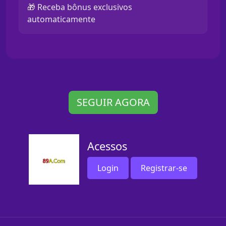
🎁 Receba bônus exclusivos
automaticamente
SEGUIR AGORA
Acessos
Login
Registrar-se