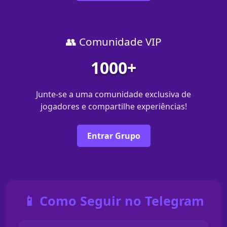
👥 Comunidade VIP
1000+
Junte-se a uma comunidade exclusiva de
jogadores e compartilhe experiências!
Entrar Grupo
📱 Como Seguir no Telegram