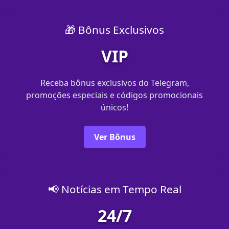
🎁 Bônus Exclusivos
VIP
Receba bônus exclusivos do Telegram,
promoções especiais e códigos promocionais
únicos!
Ver Bônus
📢 Notícias em Tempo Real
24/7