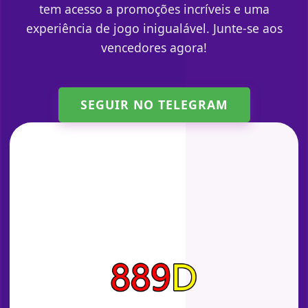
tem acesso a promoções incríveis e uma
experiência de jogo inigualável. Junte-se aos
vencedores agora!
SEGUIR NO TELEGRAM