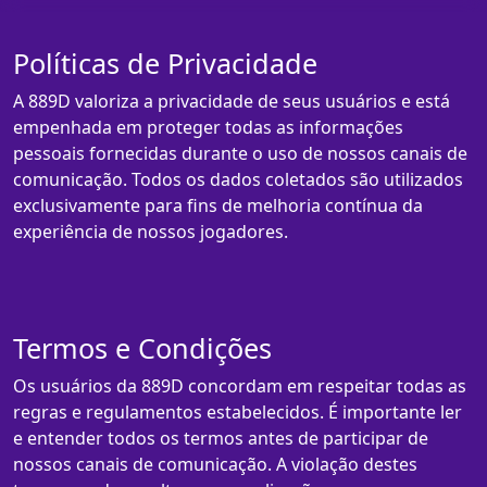
Políticas de Privacidade
A 889D valoriza a privacidade de seus usuários e está
empenhada em proteger todas as informações
pessoais fornecidas durante o uso de nossos canais de
comunicação. Todos os dados coletados são utilizados
exclusivamente para fins de melhoria contínua da
experiência de nossos jogadores.
Termos e Condições
Os usuários da 889D concordam em respeitar todas as
regras e regulamentos estabelecidos. É importante ler
e entender todos os termos antes de participar de
nossos canais de comunicação. A violação destes