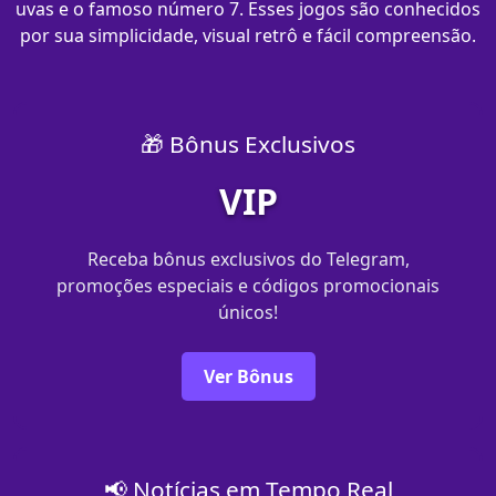
uvas e o famoso número 7. Esses jogos são conhecidos
por sua simplicidade, visual retrô e fácil compreensão.
🎁 Bônus Exclusivos
VIP
Receba bônus exclusivos do Telegram,
promoções especiais e códigos promocionais
únicos!
Ver Bônus
📢 Notícias em Tempo Real