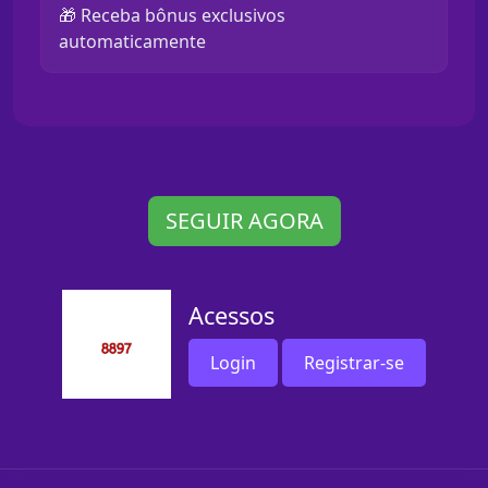
🎁 Receba bônus exclusivos
automaticamente
SEGUIR AGORA
Acessos
Login
Registrar-se