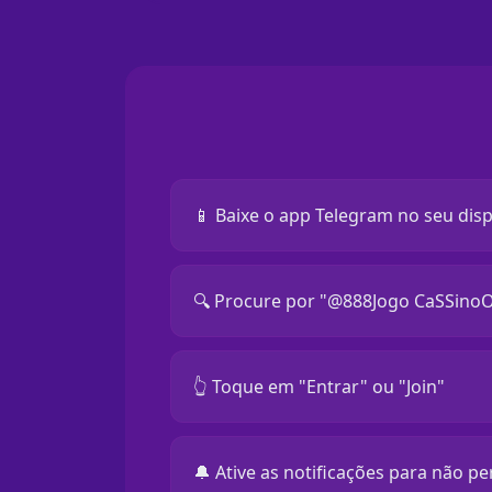
📱 Baixe o app Telegram no seu disp
🔍 Procure por "@888Jogo CaSSinoOf
👆 Toque em "Entrar" ou "Join"
🔔 Ative as notificações para não p