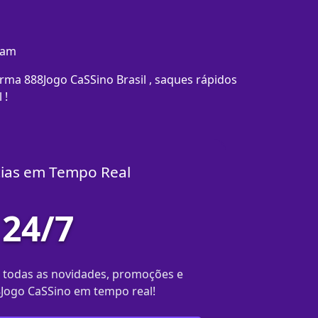
ram
orma 888Jogo CaSSino Brasil , saques rápidos
 !
cias em Tempo Real
24/7
e todas as novidades, promoções e
8Jogo CaSSino em tempo real!