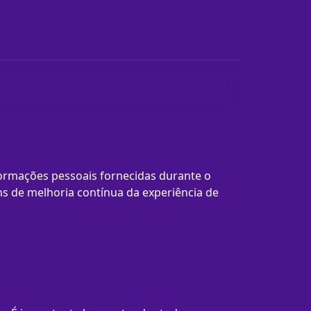
formações pessoais fornecidas durante o
ns de melhoria contínua da experiência de