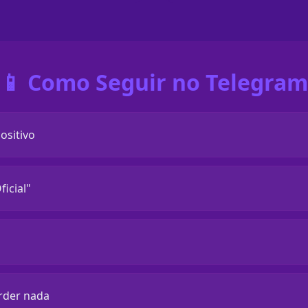
📱 Como Seguir no Telegram
ositivo
icial"
erder nada