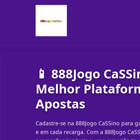
📱 888Jogo CaSSi
Melhor Platafor
Apostas
Cadastre-se na 888Jogo CaSSino para g
e em cada recarga. Com a 888Jogo CaSS