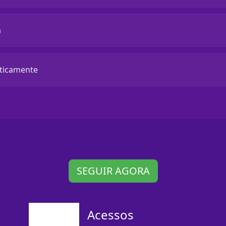
a
aticamente
SEGUIR AGORA
Acessos