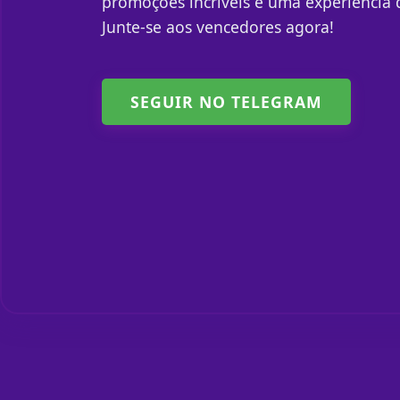
promoções incríveis e uma experiência d
Junte-se aos vencedores agora!
SEGUIR NO TELEGRAM