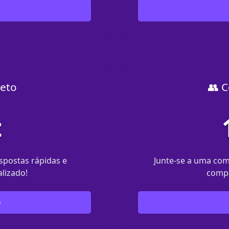
reto
👥 
t
espostas rápidas e
Junte-se a uma com
lizado!
compa
e