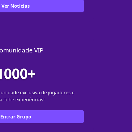
Ver Notícias
Comunidade VIP
1000+
unidade exclusiva de jogadores e
rtilhe experiências!
Entrar Grupo