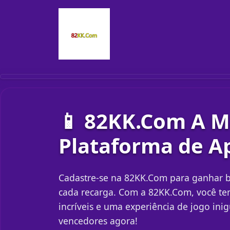
📱 82KK.Com A M
Plataforma de A
Cadastre-se na 82KK.Com para ganhar 
cada recarga. Com a 82KK.Com, você t
incríveis e uma experiência de jogo inig
vencedores agora!