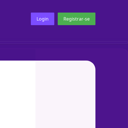
Login
Registrar-se