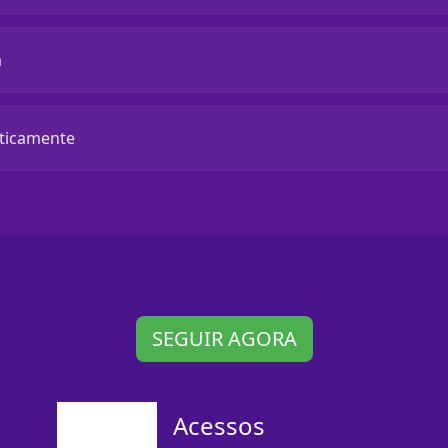
a
aticamente
SEGUIR AGORA
Acessos