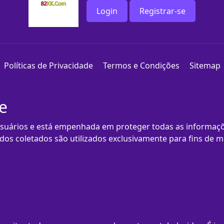
Login
Registrar-se
Políticas de Privacidade
Termos e Condições
Sitemap
de
 usuários e está empenhada em proteger todas as informaçõ
os coletados são utilizados exclusivamente para fins de m