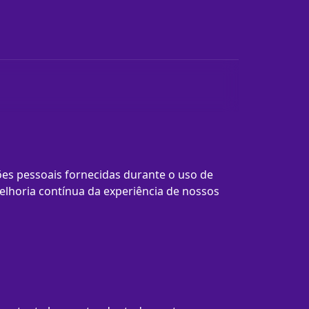
es pessoais fornecidas durante o uso de
elhoria contínua da experiência de nossos