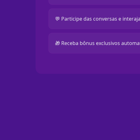
💬 Participe das conversas e interaj
🎁 Receba bônus exclusivos autom