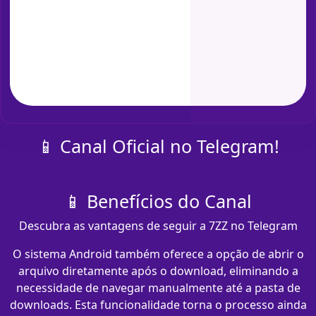
📱 Canal Oficial no Telegram!
📱 Benefícios do Canal
Descubra as vantagens de seguir a 7ZZ no Telegram
O sistema Android também oferece a opção de abrir o
arquivo diretamente após o download, eliminando a
necessidade de navegar manualmente até a pasta de
downloads. Esta funcionalidade torna o processo ainda