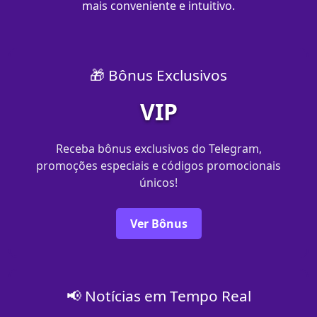
mais conveniente e intuitivo.
🎁 Bônus Exclusivos
VIP
Receba bônus exclusivos do Telegram,
promoções especiais e códigos promocionais
únicos!
Ver Bônus
📢 Notícias em Tempo Real