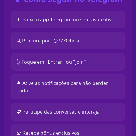
📱 Baixe o app Telegram no seu dispositivo
🔍 Procure por "@7ZZOficial"
👆 Toque em "Entrar" ou "Join"
🔔 Ative as notificações para não perder
nada
💬 Participe das conversas e interaja
🎁 Receba bônus exclusivos