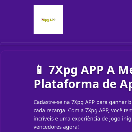
📱 7Xpg APP A M
Plataforma de A
Cadastre-se na 7Xpg APP para ganhar b
cada recarga. Com a 7Xpg APP, você te
incríveis e uma experiência de jogo inig
vencedores agora!