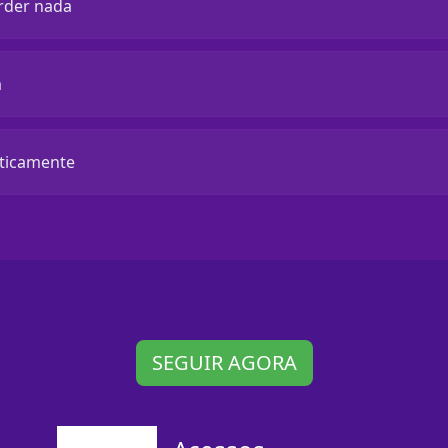
erder nada
a
aticamente
SEGUIR AGORA