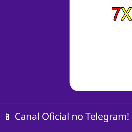
📱 Canal Oficial no Telegram!