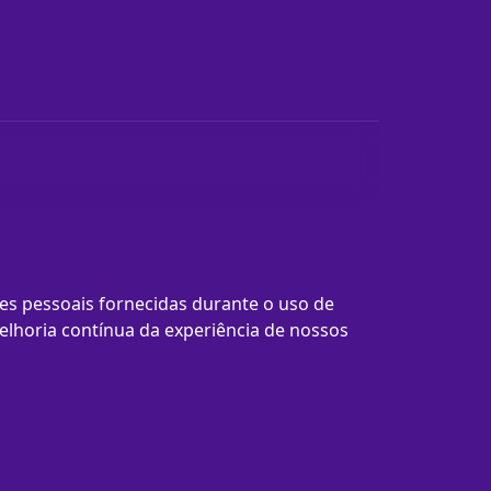
es pessoais fornecidas durante o uso de
elhoria contínua da experiência de nossos