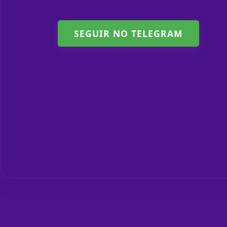
SEGUIR NO TELEGRAM