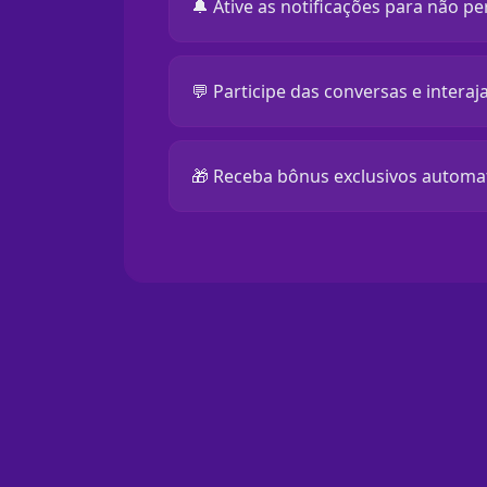
🔔 Ative as notificações para não p
💬 Participe das conversas e interaj
🎁 Receba bônus exclusivos autom