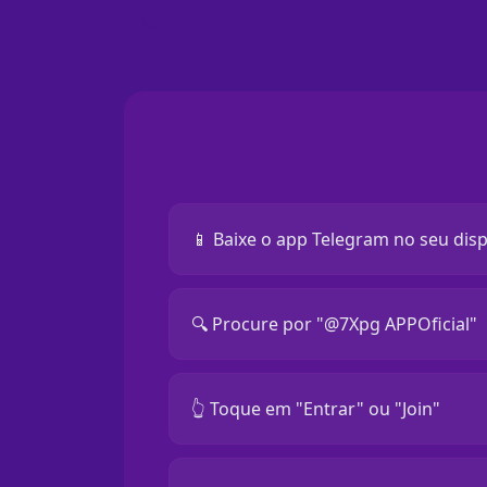
📱 Baixe o app Telegram no seu disp
🔍 Procure por "@7Xpg APPOficial"
👆 Toque em "Entrar" ou "Join"