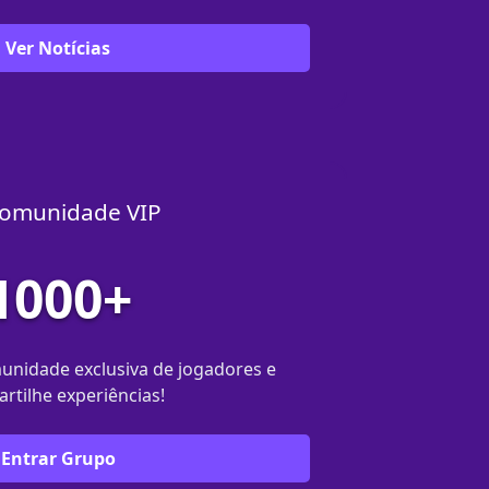
Ver Notícias
Comunidade VIP
1000+
unidade exclusiva de jogadores e
rtilhe experiências!
Entrar Grupo