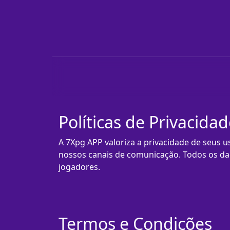
Políticas de Privacida
A 7Xpg APP valoriza a privacidade de seus 
nossos canais de comunicação. Todos os dad
jogadores.
Termos e Condições