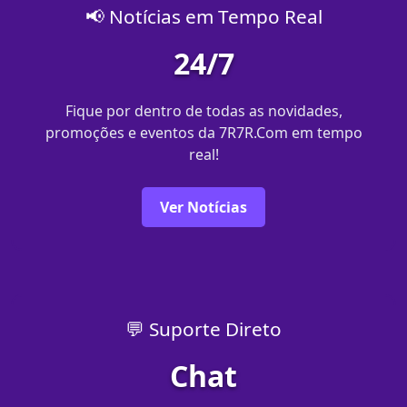
📢 Notícias em Tempo Real
24/7
Fique por dentro de todas as novidades,
promoções e eventos da 7R7R.Com em tempo
real!
Ver Notícias
💬 Suporte Direto
Chat