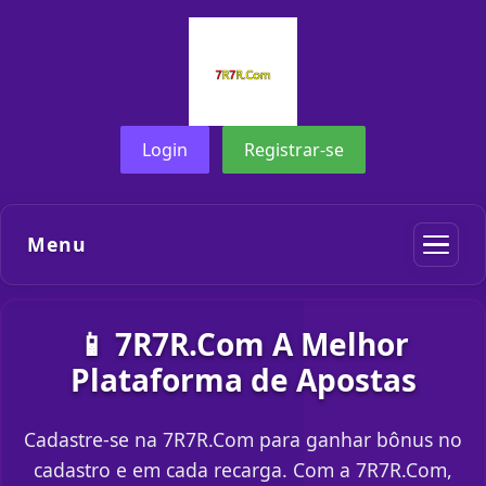
Login
Registrar-se
Menu
📱 7R7R.Com A Melhor
Plataforma de Apostas
Cadastre-se na 7R7R.Com para ganhar bônus no
cadastro e em cada recarga. Com a 7R7R.Com,