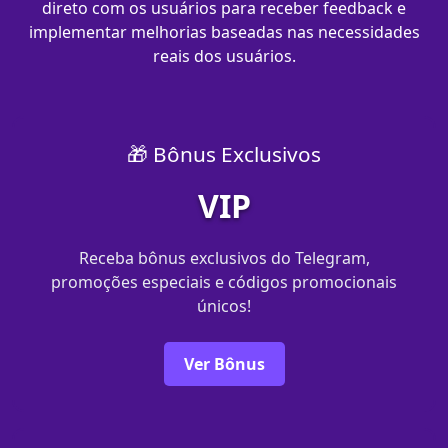
direto com os usuários para receber feedback e
implementar melhorias baseadas nas necessidades
reais dos usuários.
🎁 Bônus Exclusivos
VIP
Receba bônus exclusivos do Telegram,
promoções especiais e códigos promocionais
únicos!
Ver Bônus