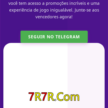
você tem acesso a promoções incríveis e uma
experiência de jogo inigualável. Junte-se aos
vencedores agora!
SEGUIR NO TELEGRAM