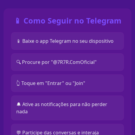
📱 Como Seguir no Telegram
📱 Baixe o app Telegram no seu dispositivo
🔍 Procure por "@7R7R.ComOficial"
👆 Toque em "Entrar" ou "Join"
🔔 Ative as notificações para não perder
nada
💬 Participe das conversas e interaja