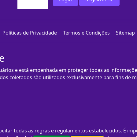
Políticas de Privacidade
Termos e Condições
Sitemap
de
usuários e está empenhada em proteger todas as informaçõe
os coletados são utilizados exclusivamente para fins de m
itar todas as regras e regulamentos estabelecidos. É imp