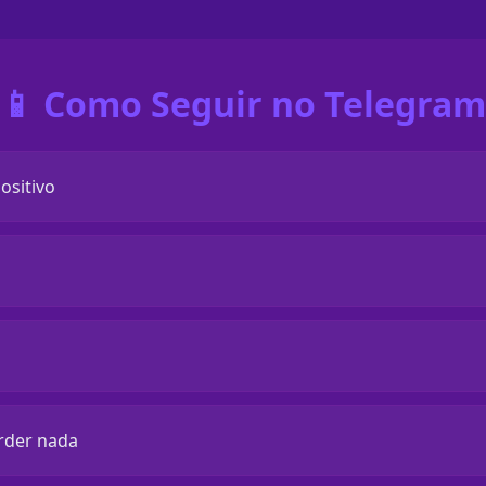
📱 Como Seguir no Telegram
ositivo
erder nada