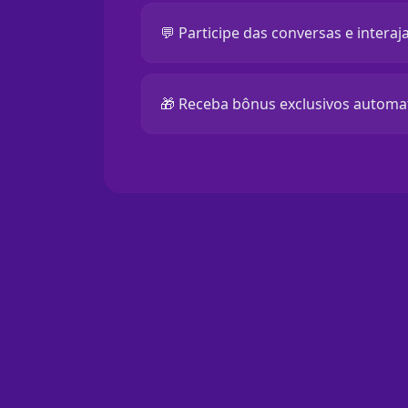
💬 Participe das conversas e interaj
🎁 Receba bônus exclusivos autom