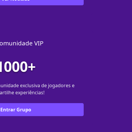
Comunidade VIP
1000+
unidade exclusiva de jogadores e
rtilhe experiências!
Entrar Grupo