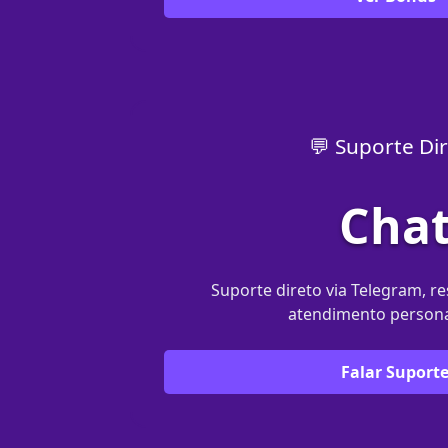
💬 Suporte Di
Cha
Suporte direto via Telegram, r
atendimento persona
Falar Suport