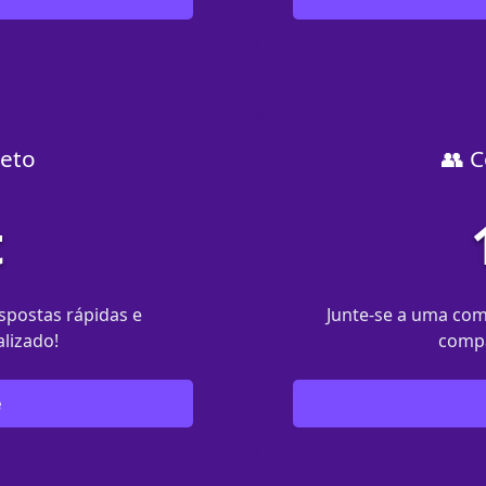
reto
👥 
t
espostas rápidas e
Junte-se a uma com
lizado!
compa
e