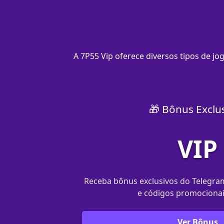
A 7P55 Vip oferece diversos tipos de jo
🎁 Bônus Exclu
VIP
Receba bônus exclusivos do Telegra
e códigos promocionai
Ver Bônus