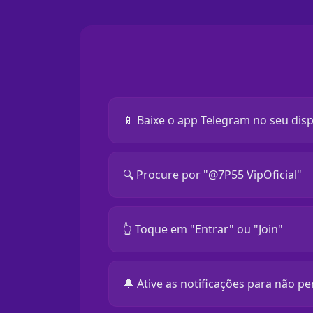
📱 Baixe o app Telegram no seu disp
🔍 Procure por "@7P55 VipOficial"
👆 Toque em "Entrar" ou "Join"
🔔 Ative as notificações para não p