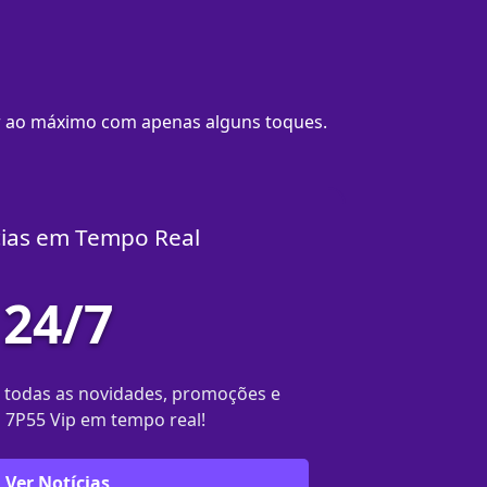
rtir ao máximo com apenas alguns toques.
cias em Tempo Real
24/7
e todas as novidades, promoções e
 7P55 Vip em tempo real!
Ver Notícias