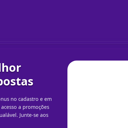
lhor
postas
ônus no cadastro e em
m acesso a promoções
ualável. Junte-se aos