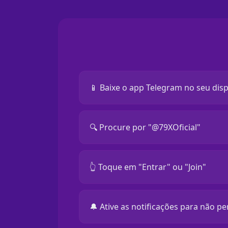
📱 Baixe o app Telegram no seu disp
🔍 Procure por "@79XOficial"
👆 Toque em "Entrar" ou "Join"
🔔 Ative as notificações para não p