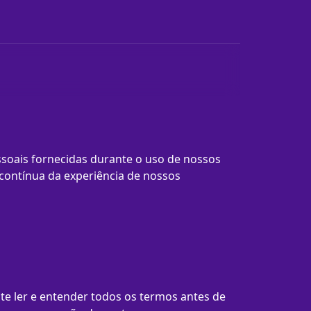
ssoais fornecidas durante o uso de nossos
 contínua da experiência de nossos
te ler e entender todos os termos antes de