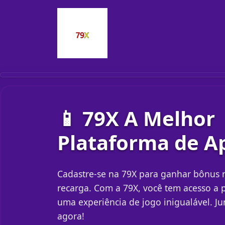
📱 79X A Melhor
Plataforma de A
Cadastre-se na 79X para ganhar bônus 
recarga. Com a 79X, você tem acesso a 
uma experiência de jogo inigualável. J
agora!