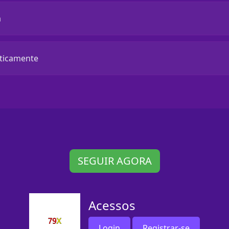
a
aticamente
SEGUIR AGORA
Acessos
Login
Registrar-se