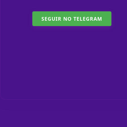
SEGUIR NO TELEGRAM