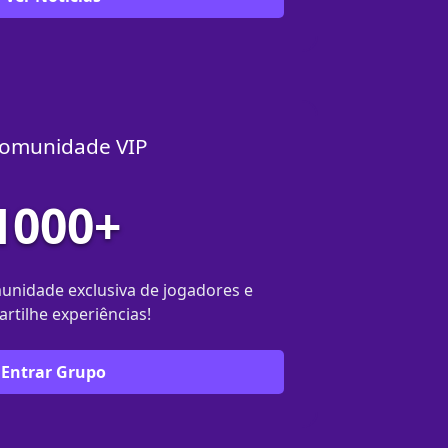
Comunidade VIP
1000+
unidade exclusiva de jogadores e
rtilhe experiências!
Entrar Grupo