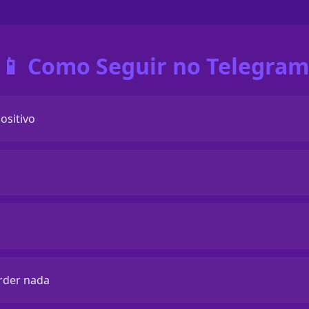
📱 Como Seguir no Telegram
ositivo
erder nada