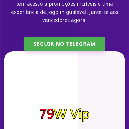
tem acesso a promoções incríveis e uma
experiência de jogo inigualável. Junte-se aos
vencedores agora!
SEGUIR NO TELEGRAM