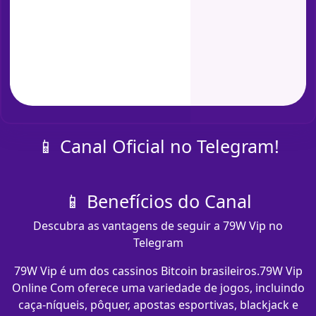
📱 Canal Oficial no Telegram!
📱 Benefícios do Canal
Descubra as vantagens de seguir a 79W Vip no
Telegram
79W Vip é um dos cassinos Bitcoin brasileiros.79W Vip
Online Com oferece uma variedade de jogos, incluindo
caça-níqueis, pôquer, apostas esportivas, blackjack e