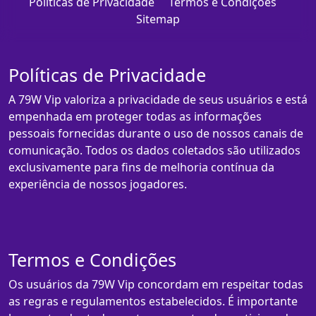
Políticas de Privacidade
Termos e Condições
Sitemap
Políticas de Privacidade
A 79W Vip valoriza a privacidade de seus usuários e está
empenhada em proteger todas as informações
pessoais fornecidas durante o uso de nossos canais de
comunicação. Todos os dados coletados são utilizados
exclusivamente para fins de melhoria contínua da
experiência de nossos jogadores.
Termos e Condições
Os usuários da 79W Vip concordam em respeitar todas
as regras e regulamentos estabelecidos. É importante