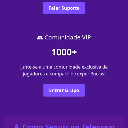
Falar Suporte
👥 Comunidade VIP
1000+
Junte-se a uma comunidade exclusiva de
jogadores e compartilhe experiências!
Entrar Grupo
📱 Como Seguir no Telegram