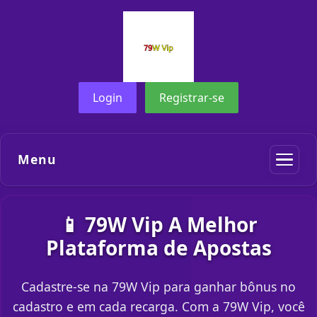
Login
Registrar-se
Menu
📱 79W Vip A Melhor
Plataforma de Apostas
Cadastre-se na 79W Vip para ganhar bônus no
cadastro e em cada recarga. Com a 79W Vip, você