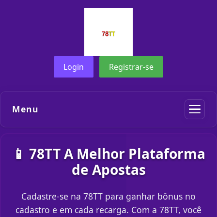
Login
Registrar-se
Menu
📱 78TT A Melhor Plataforma
de Apostas
Cadastre-se na 78TT para ganhar bônus no
cadastro e em cada recarga. Com a 78TT, você