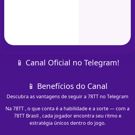
📱 Canal Oficial no Telegram!
📱 Benefícios do Canal
Descubra as vantagens de seguir a 78TT no Telegram
Na 78TT , o que conta é a habilidade e a sorte — com a
78TT Brasil , cada jogador encontra seu ritmo e
estratégia únicos dentro do jogo.