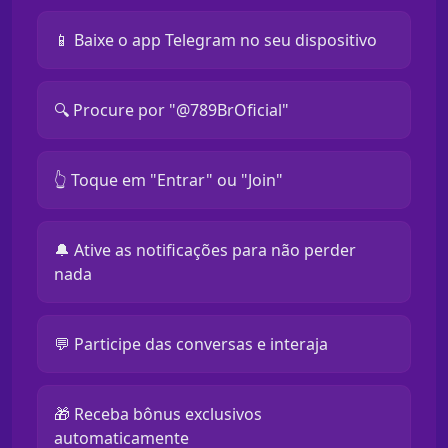
📱 Baixe o app Telegram no seu dispositivo
🔍 Procure por "@789BrOficial"
👆 Toque em "Entrar" ou "Join"
🔔 Ative as notificações para não perder
nada
💬 Participe das conversas e interaja
🎁 Receba bônus exclusivos
automaticamente