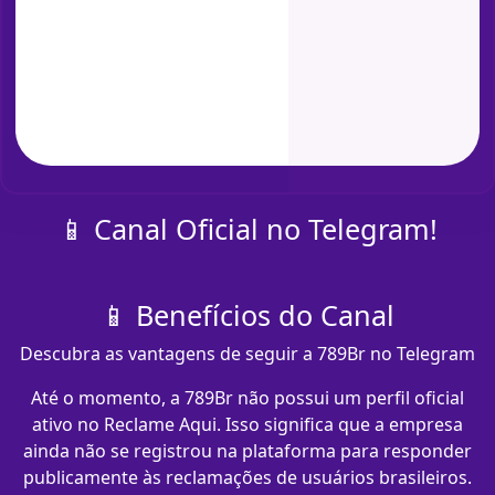
📱 Canal Oficial no Telegram!
📱 Benefícios do Canal
Descubra as vantagens de seguir a 789Br no Telegram
Até o momento, a 789Br não possui um perfil oficial
ativo no Reclame Aqui. Isso significa que a empresa
ainda não se registrou na plataforma para responder
publicamente às reclamações de usuários brasileiros.