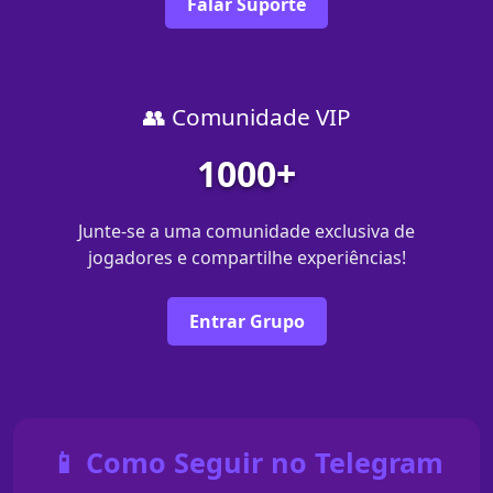
Falar Suporte
👥 Comunidade VIP
1000+
Junte-se a uma comunidade exclusiva de
jogadores e compartilhe experiências!
Entrar Grupo
📱 Como Seguir no Telegram