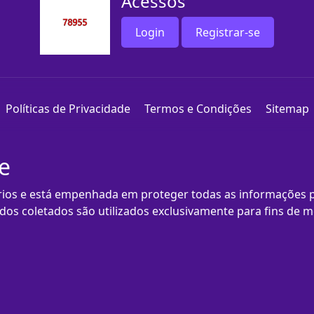
Acessos
Login
Registrar-se
Políticas de Privacidade
Termos e Condições
Sitemap
de
ários e está empenhada em proteger todas as informações 
os coletados são utilizados exclusivamente para fins de m