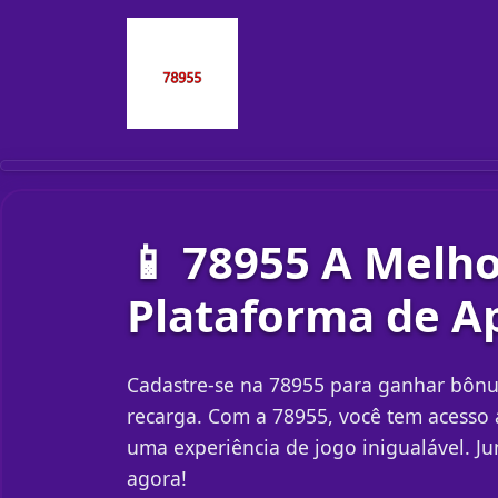
📱 78955 A Melh
Plataforma de A
Cadastre-se na 78955 para ganhar bônu
recarga. Com a 78955, você tem acesso 
uma experiência de jogo inigualável. J
agora!