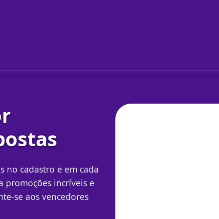
or
postas
s no cadastro e em cada
a promoções incríveis e
unte-se aos vencedores