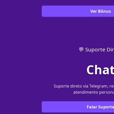
Ver Bônus
💬 Suporte Di
Cha
Suporte direto via Telegram, r
atendimento persona
Falar Suport