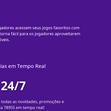
jogadores acessem seus jogos favoritos com
torna fácil para os jogadores aproveitarem
óveis.
cias em Tempo Real
24/7
e todas as novidades, promoções e
da 78955 em tempo real!