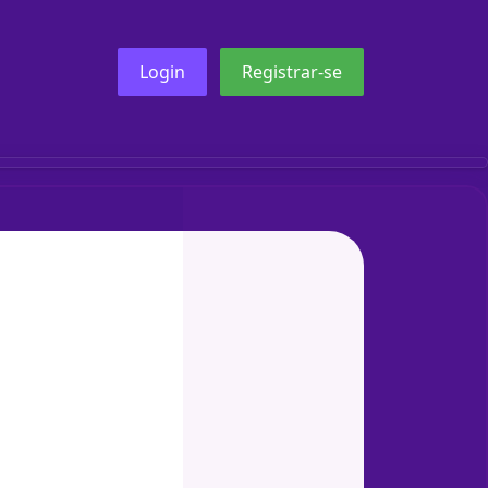
Login
Registrar-se