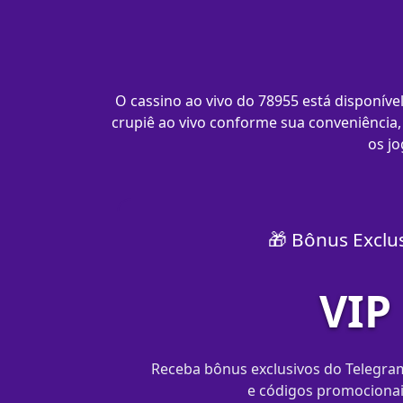
O cassino ao vivo do 78955 está disponíve
crupiê ao vivo conforme sua conveniência,
os jo
🎁 Bônus Exclu
VIP
Receba bônus exclusivos do Telegra
e códigos promocionai