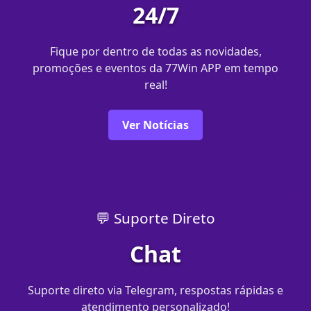
24/7
Fique por dentro de todas as novidades,
promoções e eventos da 77Win APP em tempo
real!
Ver Notícias
💬 Suporte Direto
Chat
Suporte direto via Telegram, respostas rápidas e
atendimento personalizado!