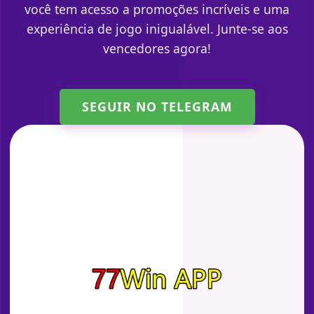
você tem acesso a promoções incríveis e uma
experiência de jogo inigualável. Junte-se aos
vencedores agora!
SEGUIR NO TELEGRAM