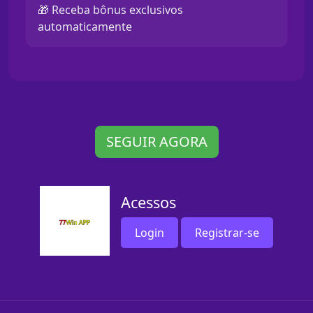
🎁 Receba bônus exclusivos
automaticamente
SEGUIR AGORA
Acessos
Login
Registrar-se