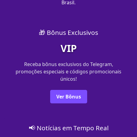
Brasil.
🎁 Bônus Exclusivos
VIP
Receba bônus exclusivos do Telegram,
promoções especiais e códigos promocionais
únicos!
Ver Bônus
📢 Notícias em Tempo Real