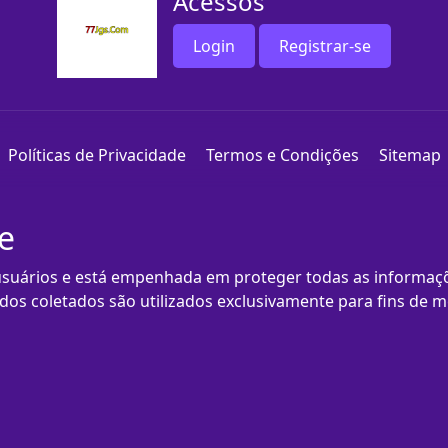
Acessos
Login
Registrar-se
Políticas de Privacidade
Termos e Condições
Sitemap
de
 usuários e está empenhada em proteger todas as informaç
os coletados são utilizados exclusivamente para fins de m