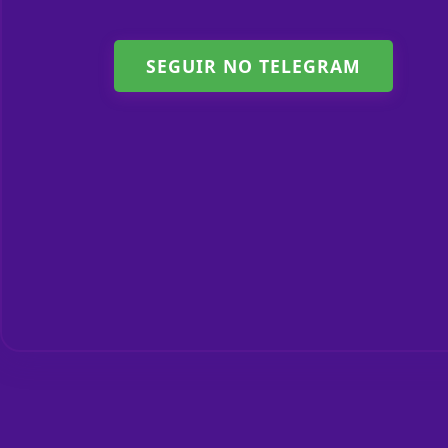
SEGUIR NO TELEGRAM