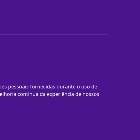
ões pessoais fornecidas durante o uso de
elhoria contínua da experiência de nossos