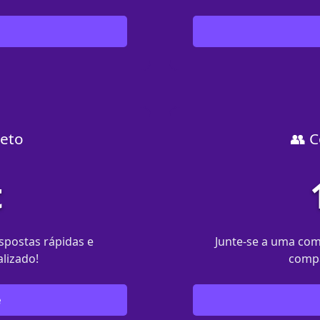
reto
👥 
t
espostas rápidas e
Junte-se a uma com
lizado!
compa
e