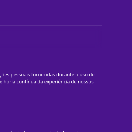
ções pessoais fornecidas durante o uso de
elhoria contínua da experiência de nossos