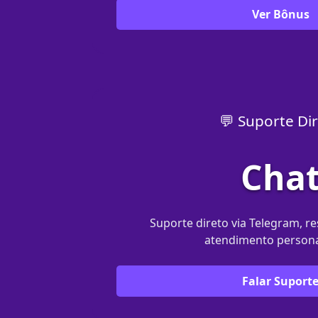
Ver Bônus
💬 Suporte Di
Cha
Suporte direto via Telegram, r
atendimento persona
Falar Suport