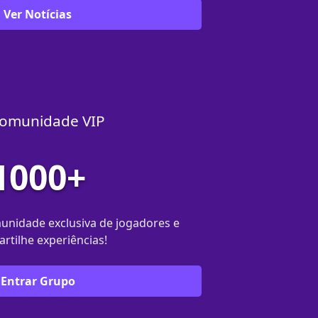
Ver Notícias
Comunidade VIP
1000+
unidade exclusiva de jogadores e
rtilhe experiências!
Entrar Grupo