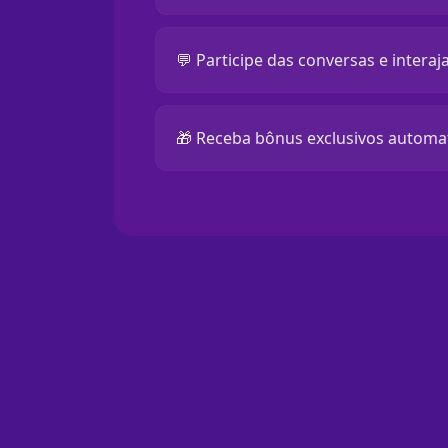
💬 Participe das conversas e interaj
🎁 Receba bônus exclusivos autom