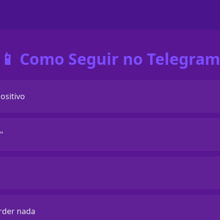
📱 Como Seguir no Telegram
ositivo
"
erder nada