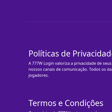
Políticas de Privacida
A 777W Login valoriza a privacidade de seu
nossos canais de comunicação. Todos os dad
jogadores.
Termos e Condições