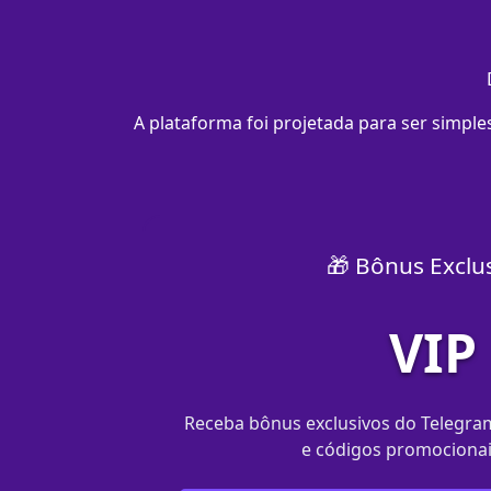
A plataforma foi projetada para ser simple
🎁 Bônus Exclu
VIP
Receba bônus exclusivos do Telegra
e códigos promocionai