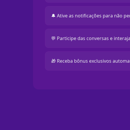
🔔 Ative as notificações para não p
💬 Participe das conversas e interaj
🎁 Receba bônus exclusivos autom