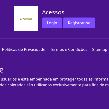
Acessos
Login
Registrar-se
Políticas de Privacidade
Termos e Condições
Sitemap
de
us usuários e está empenhada em proteger todas as informa
os coletados são utilizados exclusivamente para fins de m