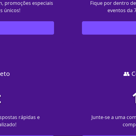
m, promoções especiais
Fique por dentro d
s únicos!
eventos da 
reto
👥 
t
espostas rápidas e
Junte-se a uma com
lizado!
compa