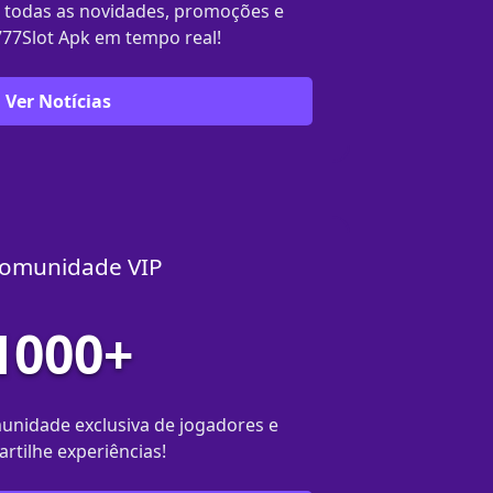
e todas as novidades, promoções e
777Slot Apk em tempo real!
Ver Notícias
Comunidade VIP
1000+
unidade exclusiva de jogadores e
rtilhe experiências!