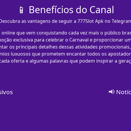
📱 Benefícios do Canal
Descubra as vantagens de seguir a 777Slot Apk no Telegra
online que vem conquistando cada vez mais o público brasi
ção exclusiva para celebrar o Carnaval e proporcionar u
tar os principais detalhes dessas atividades promocionais
êmios luxuosos que prometem encantar todos os apostadore
ada oferta e algumas palavras que podem inspirar a geraçã
sivos
📢 Notí