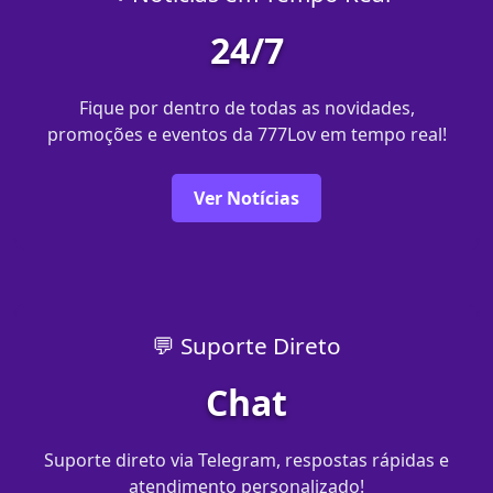
24/7
Fique por dentro de todas as novidades,
promoções e eventos da 777Lov em tempo real!
Ver Notícias
💬 Suporte Direto
Chat
Suporte direto via Telegram, respostas rápidas e
atendimento personalizado!