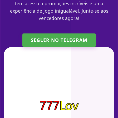
tem acesso a promoções incríveis e uma
experiência de jogo inigualável. Junte-se aos
vencedores agora!
SEGUIR NO TELEGRAM