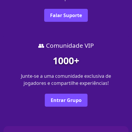
Falar Suporte
👥 Comunidade VIP
1000+
Junte-se a uma comunidade exclusiva de
jogadores e compartilhe experiências!
Entrar Grupo