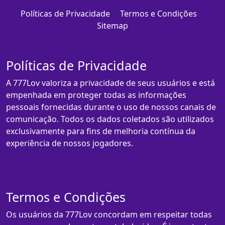
Políticas de Privacidade
Termos e Condições
Sitemap
Políticas de Privacidade
A 777Lov valoriza a privacidade de seus usuários e está
empenhada em proteger todas as informações
pessoais fornecidas durante o uso de nossos canais de
comunicação. Todos os dados coletados são utilizados
exclusivamente para fins de melhoria contínua da
experiência de nossos jogadores.
Termos e Condições
Os usuários da 777Lov concordam em respeitar todas