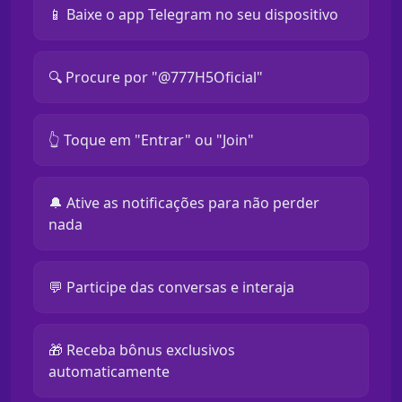
📱 Baixe o app Telegram no seu dispositivo
🔍 Procure por "@777H5Oficial"
👆 Toque em "Entrar" ou "Join"
🔔 Ative as notificações para não perder
nada
💬 Participe das conversas e interaja
🎁 Receba bônus exclusivos
automaticamente