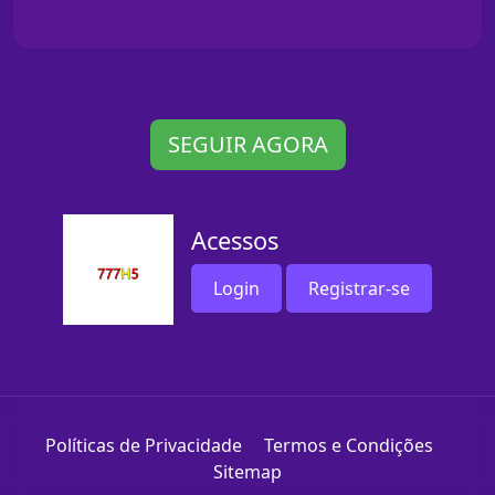
SEGUIR AGORA
Acessos
Login
Registrar-se
Políticas de Privacidade
Termos e Condições
Sitemap