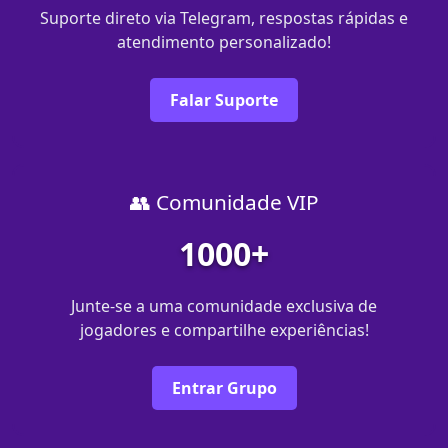
Suporte direto via Telegram, respostas rápidas e
atendimento personalizado!
Falar Suporte
👥 Comunidade VIP
1000+
Junte-se a uma comunidade exclusiva de
jogadores e compartilhe experiências!
Entrar Grupo