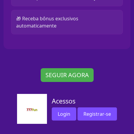
🎁 Receba bônus exclusivos
automaticamente
SEGUIR AGORA
Acessos
Login
Registrar-se