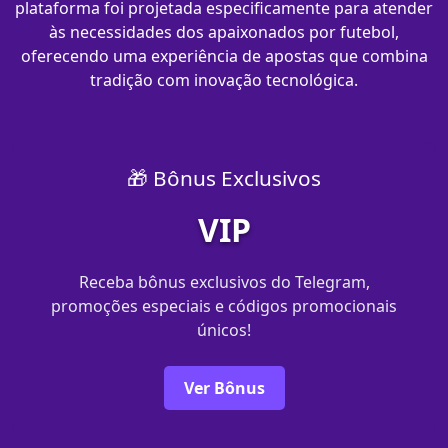
plataforma foi projetada especificamente para atender
às necessidades dos apaixonados por futebol,
oferecendo uma experiência de apostas que combina
tradição com inovação tecnológica.
🎁 Bônus Exclusivos
VIP
Receba bônus exclusivos do Telegram,
promoções especiais e códigos promocionais
únicos!
Ver Bônus