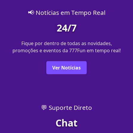
📢 Notícias em Tempo Real
24/7
Fique por dentro de todas as novidades,
promoções e eventos da 777Fun em tempo real!
Ver Notícias
💬 Suporte Direto
Chat