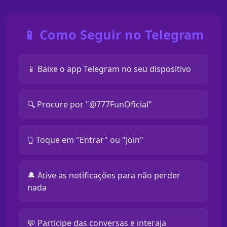
📱 Como Seguir no Telegram
📱 Baixe o app Telegram no seu dispositivo
🔍 Procure por "@777FunOficial"
👆 Toque em "Entrar" ou "Join"
🔔 Ative as notificações para não perder
nada
💬 Participe das conversas e interaja