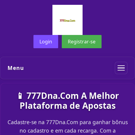
Login
Registrar-se
Menu
📱 777Dna.Com A Melhor
Plataforma de Apostas
Cadastre-se na 777Dna.Com para ganhar bônus
no cadastro e em cada recarga. Com a