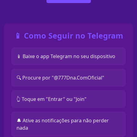
📱 Como Seguir no Telegram
📱 Baixe o app Telegram no seu dispositivo
🔍 Procure por "@777Dna.ComOficial"
👆 Toque em "Entrar" ou "Join"
🔔 Ative as notificações para não perder
nada