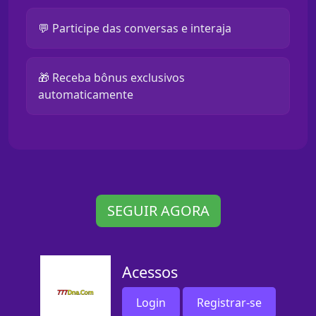
💬 Participe das conversas e interaja
🎁 Receba bônus exclusivos
automaticamente
SEGUIR AGORA
Acessos
Login
Registrar-se