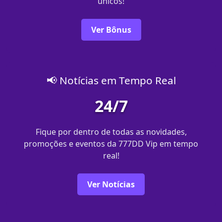
únicos!
Ver Bônus
📢 Notícias em Tempo Real
24/7
Fique por dentro de todas as novidades,
promoções e eventos da 777DD Vip em tempo
real!
Ver Notícias