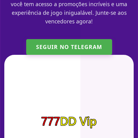
você tem acesso a promoções incríveis e uma
experiência de jogo inigualável. Junte-se aos
vencedores agora!
SEGUIR NO TELEGRAM