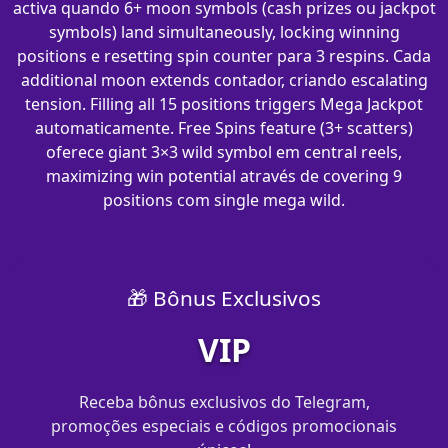
activa quando 6+ moon symbols (cash prizes ou jackpot
symbols) land simultaneously, locking winning
positions e resetting spin counter para 3 respins. Cada
additional moon extends contador, criando escalating
tension. Filling all 15 positions triggers Mega Jackpot
automaticamente. Free Spins feature (3+ scatters)
oferece giant 3×3 wild symbol em central reels,
maximizing win potential através de covering 9
positions com single mega wild.
🎁 Bônus Exclusivos
VIP
Receba bônus exclusivos do Telegram,
promoções especiais e códigos promocionais