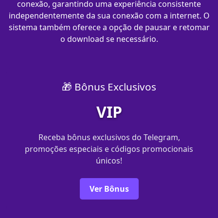
conexão, garantindo uma experiência consistente
independentemente da sua conexão com a internet. O
sistema também oferece a opção de pausar e retomar
o download se necessário.
🎁 Bônus Exclusivos
VIP
Receba bônus exclusivos do Telegram,
promoções especiais e códigos promocionais
únicos!
Ver Bônus