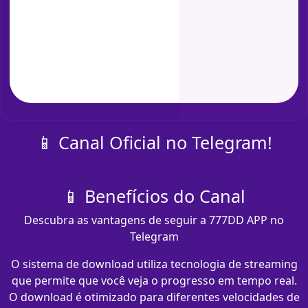
📱 Canal Oficial no Telegram!
📱 Benefícios do Canal
Descubra as vantagens de seguir a 777DD APP no
Telegram
O sistema de download utiliza tecnologia de streaming
que permite que você veja o progresso em tempo real.
O download é otimizado para diferentes velocidades de