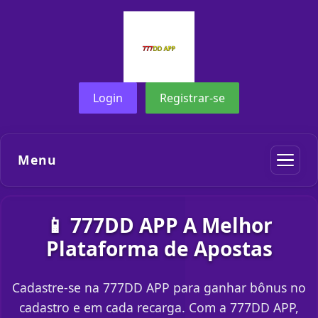
Login
Registrar-se
Menu
📱 777DD APP A Melhor
Plataforma de Apostas
Cadastre-se na 777DD APP para ganhar bônus no
cadastro e em cada recarga. Com a 777DD APP,