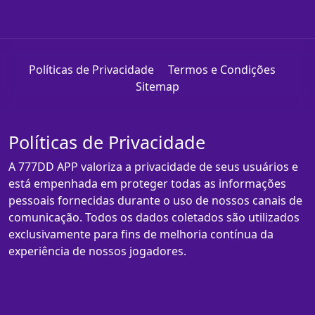
Políticas de Privacidade
Termos e Condições
Sitemap
Políticas de Privacidade
A 777DD APP valoriza a privacidade de seus usuários e
está empenhada em proteger todas as informações
pessoais fornecidas durante o uso de nossos canais de
comunicação. Todos os dados coletados são utilizados
exclusivamente para fins de melhoria contínua da
experiência de nossos jogadores.