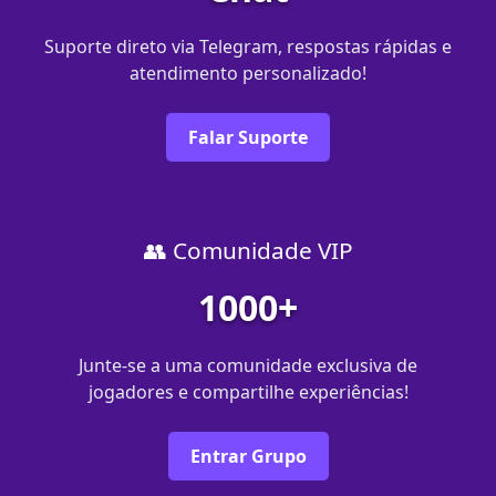
Suporte direto via Telegram, respostas rápidas e
atendimento personalizado!
Falar Suporte
👥 Comunidade VIP
1000+
Junte-se a uma comunidade exclusiva de
jogadores e compartilhe experiências!
Entrar Grupo