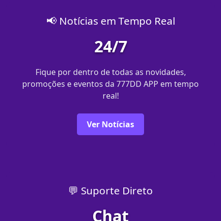
📢 Notícias em Tempo Real
24/7
Fique por dentro de todas as novidades,
promoções e eventos da 777DD APP em tempo
real!
Ver Notícias
💬 Suporte Direto
Chat