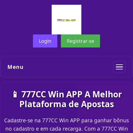
Login
Registrar-se
Menu
📱 777CC Win APP A Melhor
Plataforma de Apostas
Cadastre-se na 777CC Win APP para ganhar bônus
no cadastro e em cada recarga. Com a 777CC Win