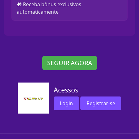
🎁 Receba bônus exclusivos
automaticamente
SEGUIR AGORA
Acessos
Login
Registrar-se