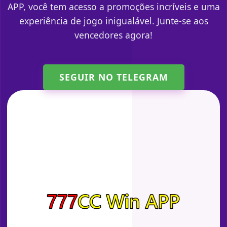
APP, você tem acesso a promoções incríveis e uma
experiência de jogo inigualável. Junte-se aos
vencedores agora!
SEGUIR NO TELEGRAM