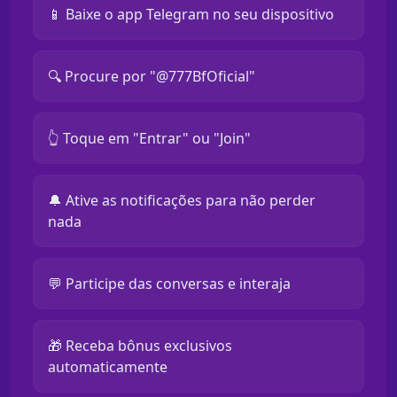
📱 Baixe o app Telegram no seu dispositivo
🔍 Procure por "@777BfOficial"
👆 Toque em "Entrar" ou "Join"
🔔 Ative as notificações para não perder
nada
💬 Participe das conversas e interaja
🎁 Receba bônus exclusivos
automaticamente