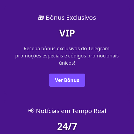
🎁 Bônus Exclusivos
VIP
Receba bônus exclusivos do Telegram,
promoções especiais e códigos promocionais
únicos!
Ver Bônus
📢 Notícias em Tempo Real
24/7