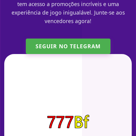
tem acesso a promoções incríveis e uma
experiência de jogo inigualável. Junte-se aos
vencedores agora!
SEGUIR NO TELEGRAM