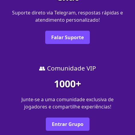
Suporte direto via Telegram, respostas rápidas e
atendimento personalizado!
Falar Suporte
👥 Comunidade VIP
1000+
Junte-se a uma comunidade exclusiva de
jogadores e compartilhe experiências!
Entrar Grupo