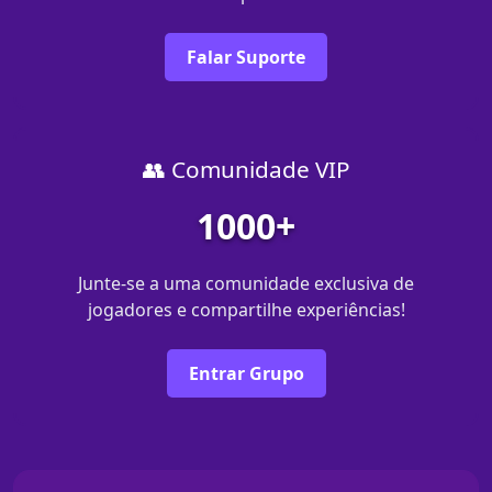
Falar Suporte
👥 Comunidade VIP
1000+
Junte-se a uma comunidade exclusiva de
jogadores e compartilhe experiências!
Entrar Grupo