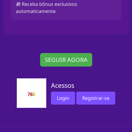
🎁 Receba bônus exclusivos
automaticamente
SEGUIR AGORA
Acessos
Login
Registrar-se