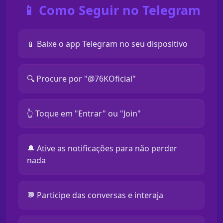
📱 Como Seguir no Telegram
📱 Baixe o app Telegram no seu dispositivo
🔍 Procure por "@76KOficial"
👆 Toque em "Entrar" ou "Join"
🔔 Ative as notificações para não perder
nada
💬 Participe das conversas e interaja