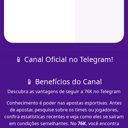
📱 Canal Oficial no Telegram!
📱 Benefícios do Canal
Descubra as vantagens de seguir a 76K no Telegram
Conhecimento é poder nas apostas esportivas. Antes
de apostar, pesquise sobre os times ou jogadores,
confira estatísticas recentes e veja como eles se saíram
em condições semelhantes. No
76K
, você encontra