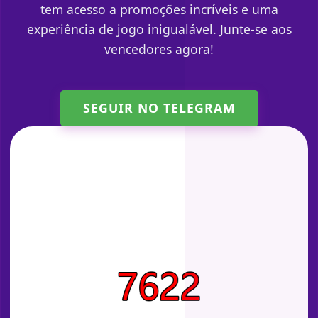
tem acesso a promoções incríveis e uma
experiência de jogo inigualável. Junte-se aos
vencedores agora!
SEGUIR NO TELEGRAM