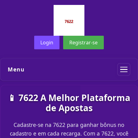
Login
Registrar-se
Menu
📱 7622 A Melhor Plataforma
de Apostas
Cadastre-se na 7622 para ganhar bônus no
cadastro e em cada recarga. Com a 7622, você