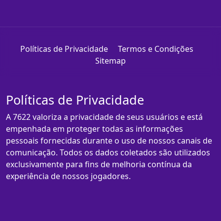
Políticas de Privacidade
Termos e Condições
Sitemap
Políticas de Privacidade
A 7622 valoriza a privacidade de seus usuários e está
empenhada em proteger todas as informações
pessoais fornecidas durante o uso de nossos canais de
comunicação. Todos os dados coletados são utilizados
exclusivamente para fins de melhoria contínua da
experiência de nossos jogadores.