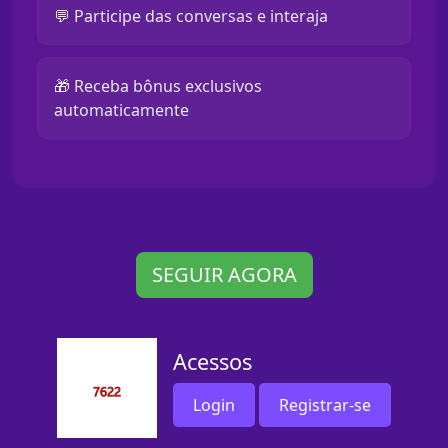
💬 Participe das conversas e interaja
🎁 Receba bônus exclusivos
automaticamente
SEGUIR AGORA
Acessos
Login
Registrar-se