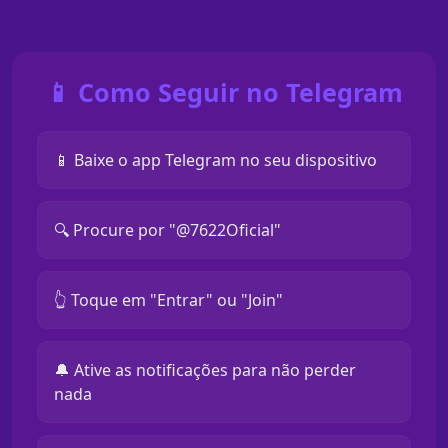
📱 Como Seguir no Telegram
📱 Baixe o app Telegram no seu dispositivo
🔍 Procure por "@7622Oficial"
👆 Toque em "Entrar" ou "Join"
🔔 Ative as notificações para não perder
nada