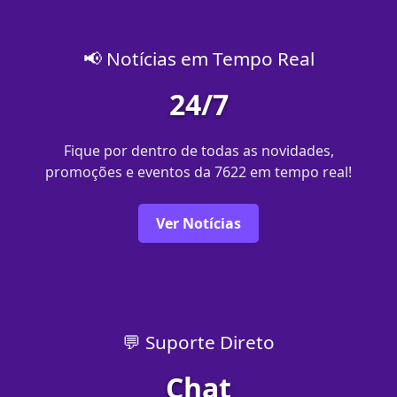
📢 Notícias em Tempo Real
24/7
Fique por dentro de todas as novidades,
promoções e eventos da 7622 em tempo real!
Ver Notícias
💬 Suporte Direto
Chat