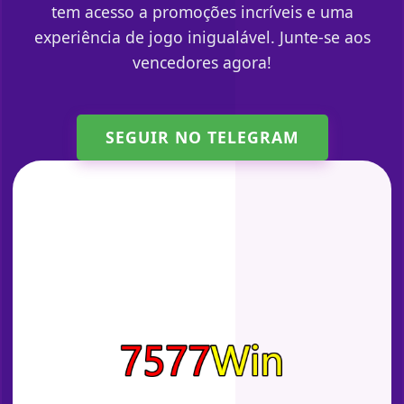
tem acesso a promoções incríveis e uma
experiência de jogo inigualável. Junte-se aos
vencedores agora!
SEGUIR NO TELEGRAM