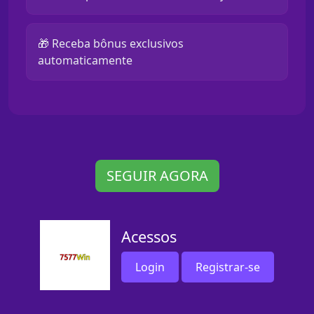
🎁 Receba bônus exclusivos
automaticamente
SEGUIR AGORA
Acessos
Login
Registrar-se