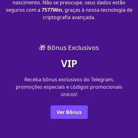
nascimento. Não se preocupe, seus dados estão
seguros com a
7577Win
, graças à nossa tecnologia de
criptografia avançada.
🎁 Bônus Exclusivos
VIP
Receba bônus exclusivos do Telegram,
promoções especiais e códigos promocionais
únicos!
Ver Bônus