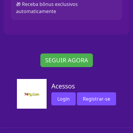
🎁 Receba bônus exclusivos
automaticamente
SEGUIR AGORA
Acessos
Login
Registrar-se