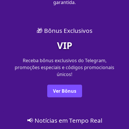
garantida.
🎁 Bônus Exclusivos
VIP
Receba bônus exclusivos do Telegram,
promoções especiais e códigos promocionais
únicos!
Ver Bônus
📢 Notícias em Tempo Real