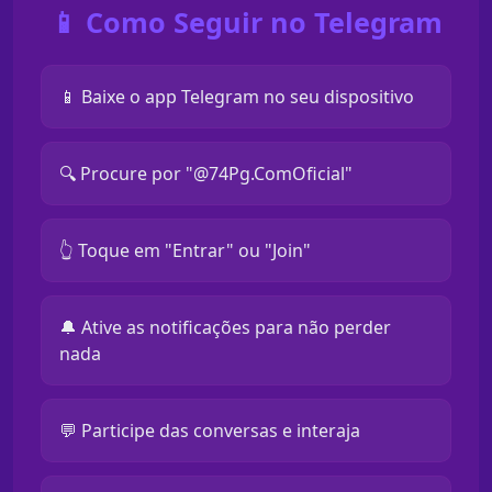
📱 Como Seguir no Telegram
📱 Baixe o app Telegram no seu dispositivo
🔍 Procure por "@74Pg.ComOficial"
👆 Toque em "Entrar" ou "Join"
🔔 Ative as notificações para não perder
nada
💬 Participe das conversas e interaja