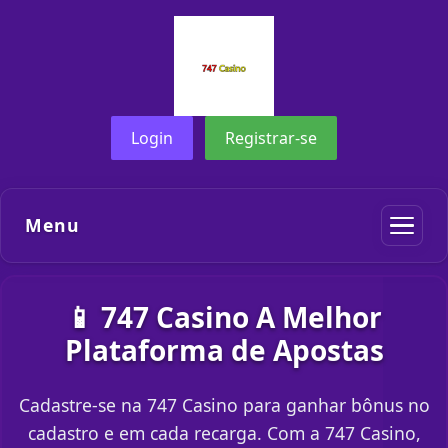
Login
Registrar-se
Menu
📱 747 Casino A Melhor
Plataforma de Apostas
Cadastre-se na 747 Casino para ganhar bônus no
cadastro e em cada recarga. Com a 747 Casino,