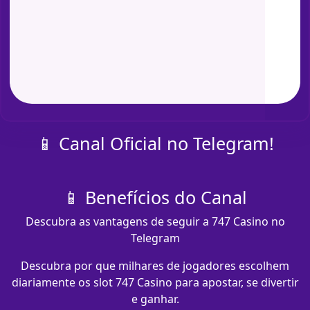
📱 Canal Oficial no Telegram!
📱 Benefícios do Canal
Descubra as vantagens de seguir a 747 Casino no
Telegram
Descubra por que milhares de jogadores escolhem
diariamente os slot 747 Casino para apostar, se divertir
e ganhar.