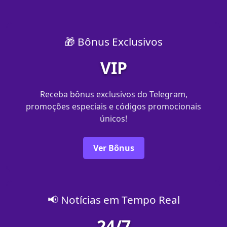
🎁 Bônus Exclusivos
VIP
Receba bônus exclusivos do Telegram,
promoções especiais e códigos promocionais
únicos!
Ver Bônus
📢 Notícias em Tempo Real
24/7