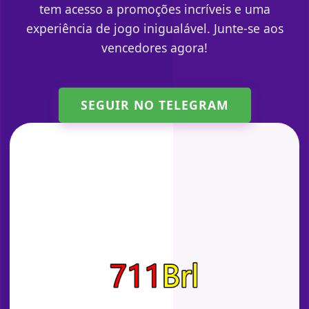
tem acesso a promoções incríveis e uma
experiência de jogo inigualável. Junte-se aos
vencedores agora!
SEGUIR NO TELEGRAM