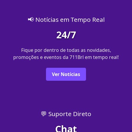
📢 Notícias em Tempo Real
24/7
Fique por dentro de todas as novidades,
promoções e eventos da 711Brl em tempo real!
Ver Notícias
💬 Suporte Direto
Chat