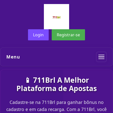
Login
Registrar-se
Menu
📱 711Brl A Melhor
Plataforma de Apostas
Cadastre-se na 711Brl para ganhar bônus no
cadastro e em cada recarga. Com a 711Brl, você