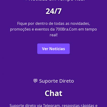
24/7
Fique por dentro de todas as novidades,
promoções e eventos da 700Bra.Com em tempo
real!
Ver Notícias
💬 Suporte Direto
Chat
Suporte direto via Telegram, respostas rápidas e