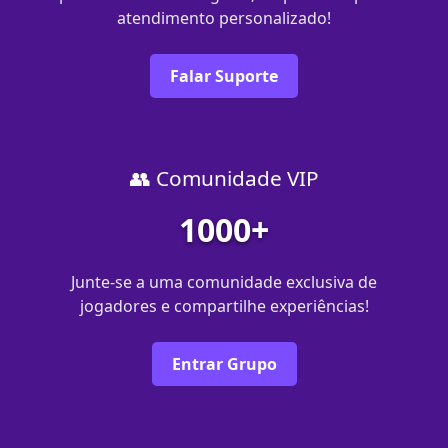
atendimento personalizado!
Falar Suporte
👥 Comunidade VIP
1000+
Junte-se a uma comunidade exclusiva de
jogadores e compartilhe experiências!
Entrar Grupo