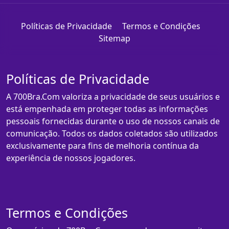
Políticas de Privacidade
Termos e Condições
Sitemap
Políticas de Privacidade
A 700Bra.Com valoriza a privacidade de seus usuários e
está empenhada em proteger todas as informações
pessoais fornecidas durante o uso de nossos canais de
comunicação. Todos os dados coletados são utilizados
exclusivamente para fins de melhoria contínua da
experiência de nossos jogadores.
Termos e Condições