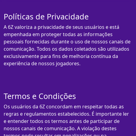
Políticas de Privacidade
A 6Z valoriza a privacidade de seus usuários e está
empenhada em proteger todas as informações
pessoais fornecidas durante o uso de nossos canais de
comunicação. Todos os dados coletados são utilizados
exclusivamente para fins de melhoria contínua da
experiência de nossos jogadores.
Termos e Condições
Os usuários da 6Z concordam em respeitar todas as
regras e regulamentos estabelecidos. É importante ler
e entender todos os termos antes de participar de
nossos canais de comunicação. A violação destes
termos pode resultar em penalizações ou na