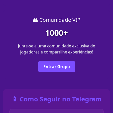
👥 Comunidade VIP
1000+
Junte-se a uma comunidade exclusiva de
jogadores e compartilhe experiências!
Entrar Grupo
📱 Como Seguir no Telegram