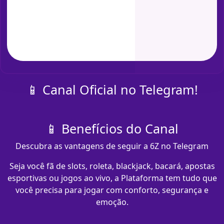
📱 Canal Oficial no Telegram!
📱 Benefícios do Canal
Descubra as vantagens de seguir a 6Z no Telegram
Seja você fã de slots, roleta, blackjack, bacará, apostas
esportivas ou jogos ao vivo, a Plataforma tem tudo que
você precisa para jogar com conforto, segurança e
emoção.