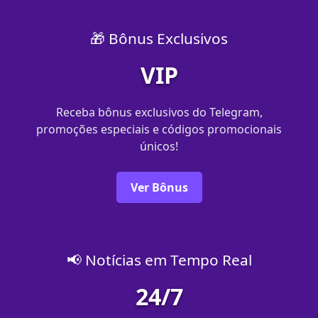
🎁 Bônus Exclusivos
VIP
Receba bônus exclusivos do Telegram,
promoções especiais e códigos promocionais
únicos!
Ver Bônus
📢 Notícias em Tempo Real
24/7