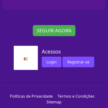
SEGUIR AGORA
Acessos
Login
Registrar-se
Políticas de Privacidade
Termos e Condições
Sitemap