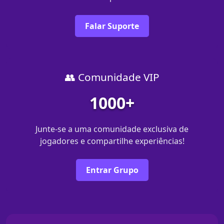
Falar Suporte
👥 Comunidade VIP
1000+
Junte-se a uma comunidade exclusiva de
jogadores e compartilhe experiências!
Entrar Grupo