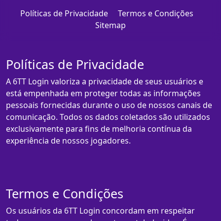
Políticas de Privacidade
Termos e Condições
Sitemap
Políticas de Privacidade
A 6TT Login valoriza a privacidade de seus usuários e
está empenhada em proteger todas as informações
pessoais fornecidas durante o uso de nossos canais de
comunicação. Todos os dados coletados são utilizados
exclusivamente para fins de melhoria contínua da
experiência de nossos jogadores.
Termos e Condições
Os usuários da 6TT Login concordam em respeitar