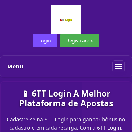
Login
Registrar-se
Menu
📱 6TT Login A Melhor
Plataforma de Apostas
Cadastre-se na 6TT Login para ganhar bônus no
cadastro e em cada recarga. Com a 6TT Login,