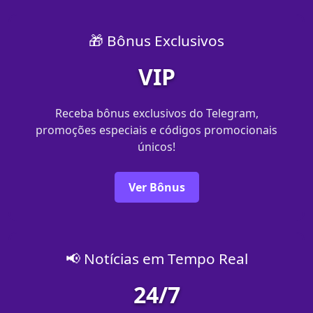
🎁 Bônus Exclusivos
VIP
Receba bônus exclusivos do Telegram,
promoções especiais e códigos promocionais
únicos!
Ver Bônus
📢 Notícias em Tempo Real
24/7