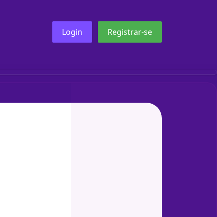
Login
Registrar-se