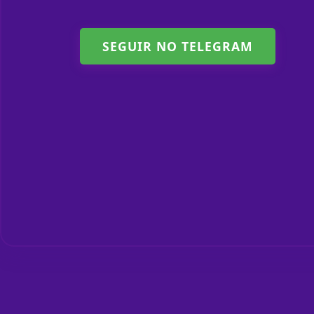
SEGUIR NO TELEGRAM