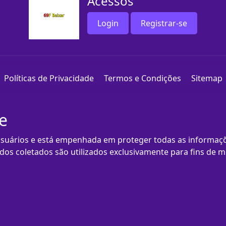
Acessos
Login
Registrar-se
Políticas de Privacidade
Termos e Condições
Sitemap
de
s usuários e está empenhada em proteger todas as informaç
os coletados são utilizados exclusivamente para fins de m