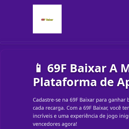
📱 69F Baixar A 
Plataforma de A
Cadastre-se na 69F Baixar para ganhar
cada recarga. Com a 69F Baixar, você t
incríveis e uma experiência de jogo inig
vencedores agora!