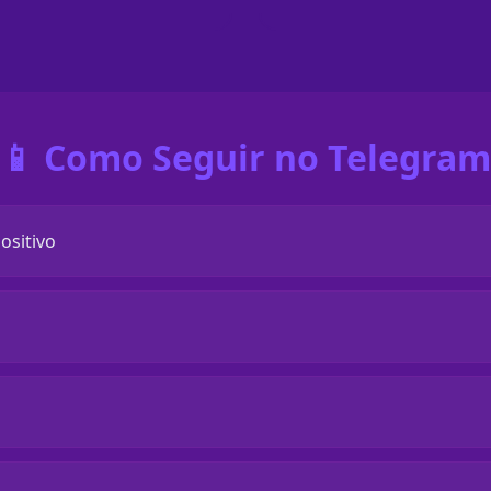
📱 Como Seguir no Telegram
ositivo