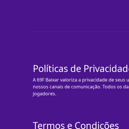
Políticas de Privacida
A 69F Baixar valoriza a privacidade de seu
nossos canais de comunicação. Todos os dad
jogadores.
Termos e Condições