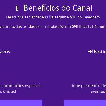
📱 Benefícios do Canal
Descubra as vantagens de seguir a 69B no Telegram
a para todas as idades — na plataforma 69B Brasil , há inú
sivos
📢 Notí
m, promoções especiais
Fique por dentro d
s únicos!
eventos