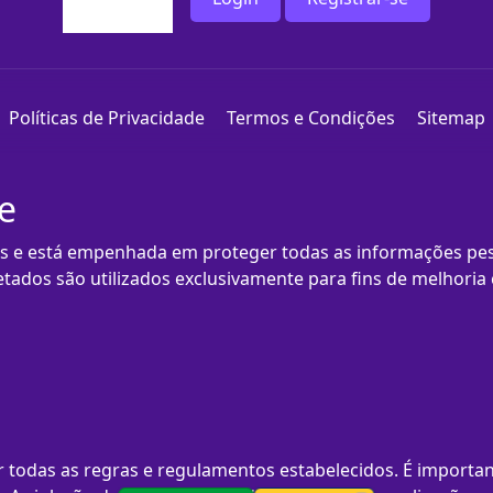
Políticas de Privacidade
Termos e Condições
Sitemap
de
ios e está empenhada em proteger todas as informações pe
tados são utilizados exclusivamente para fins de melhoria
todas as regras e regulamentos estabelecidos. É importan