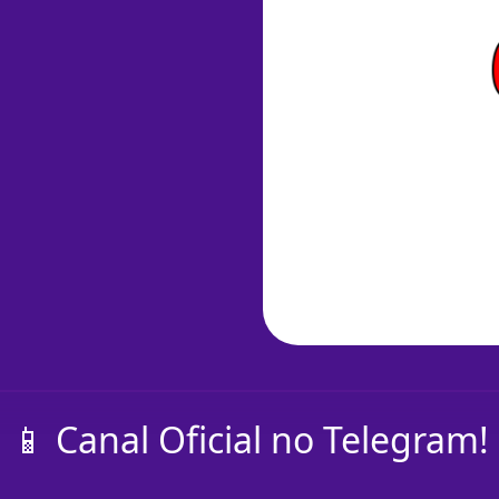
📱 Canal Oficial no Telegram!