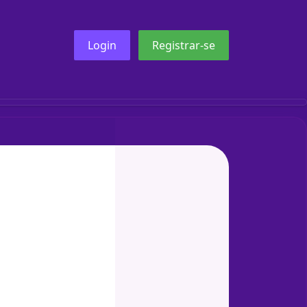
Login
Registrar-se