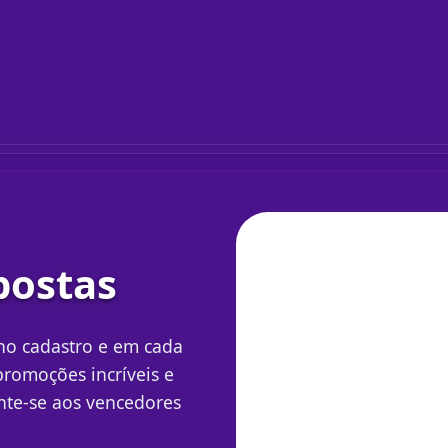
postas
no cadastro e em cada
promoções incríveis e
unte-se aos vencedores