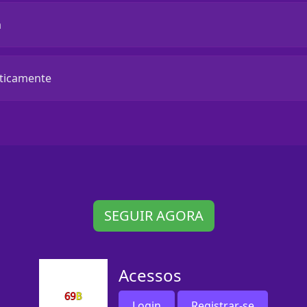
a
aticamente
SEGUIR AGORA
Acessos
Login
Registrar-se