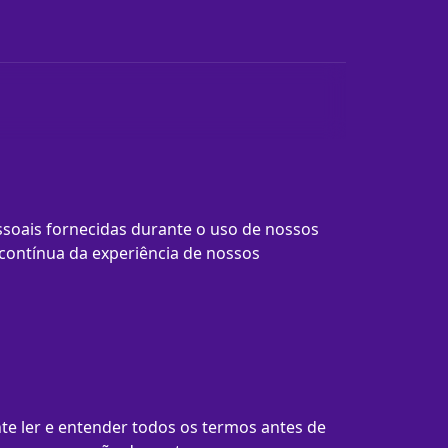
ssoais fornecidas durante o uso de nossos
 contínua da experiência de nossos
te ler e entender todos os termos antes de