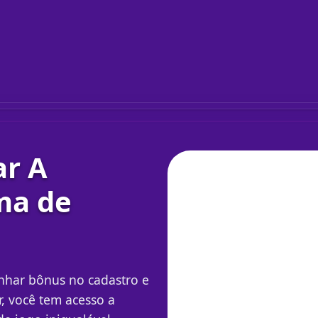
ar A
ma de
nhar bônus no cadastro e
, você tem acesso a