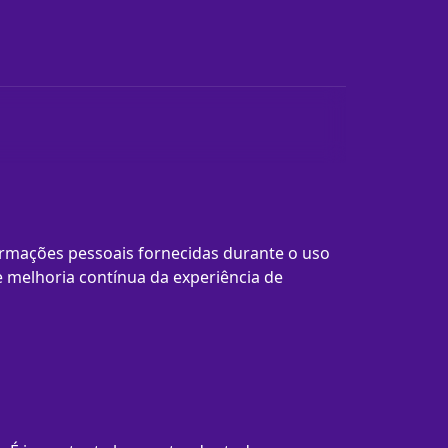
ormações pessoais fornecidas durante o uso
e melhoria contínua da experiência de