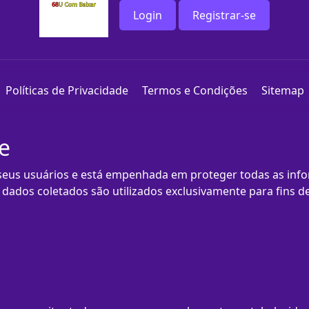
Login
Registrar-se
Políticas de Privacidade
Termos e Condições
Sitemap
de
 seus usuários e está empenhada em proteger todas as inf
dados coletados são utilizados exclusivamente para fins d