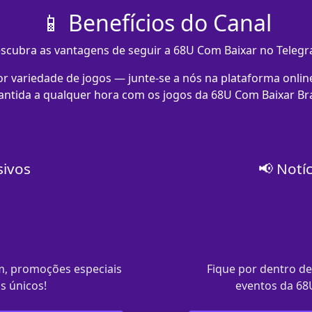
📱 Benefícios do Canal
scubra as vantagens de seguir a 68U Com Baixar no Teleg
or variedade de jogos — junte-se a nós na plataforma onlin
antida a qualquer hora com os jogos da 68U Com Baixar Bras
sivos
📢 Notí
m, promoções especiais
Fique por dentro d
s únicos!
eventos da 68