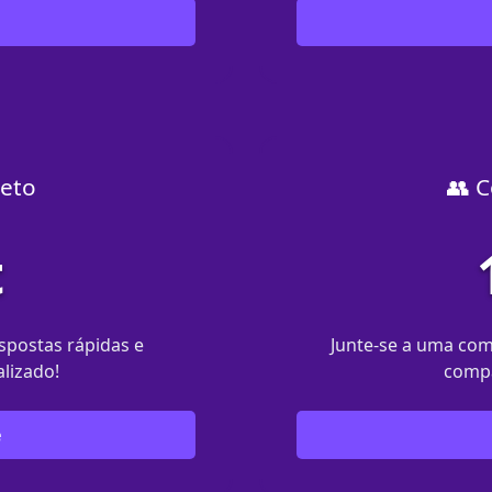
reto
👥 
t
espostas rápidas e
Junte-se a uma com
lizado!
compa
e