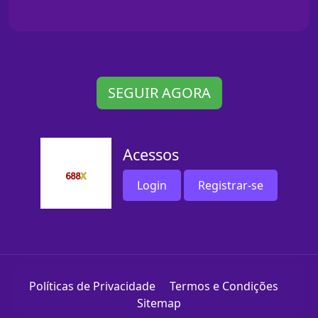
SEGUIR AGORA
Acessos
Login
Registrar-se
Políticas de Privacidade
Termos e Condições
Sitemap