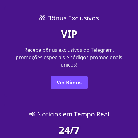
🎁 Bônus Exclusivos
VIP
Receba bônus exclusivos do Telegram,
promoções especiais e códigos promocionais
únicos!
Ver Bônus
📢 Notícias em Tempo Real
24/7