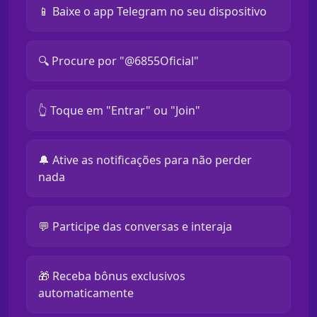
📱 Baixe o app Telegram no seu dispositivo
🔍 Procure por "@6855Oficial"
👆 Toque em "Entrar" ou "Join"
🔔 Ative as notificações para não perder
nada
💬 Participe das conversas e interaja
🎁 Receba bônus exclusivos
automaticamente