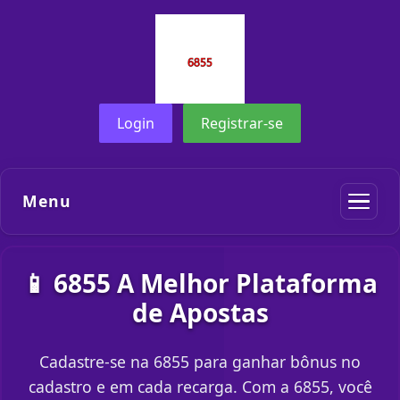
Login
Registrar-se
Menu
📱 6855 A Melhor Plataforma
de Apostas
Cadastre-se na 6855 para ganhar bônus no
cadastro e em cada recarga. Com a 6855, você