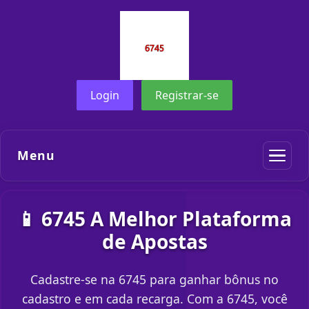
Login
Registrar-se
Menu
📱 6745 A Melhor Plataforma
de Apostas
Cadastre-se na 6745 para ganhar bônus no
cadastro e em cada recarga. Com a 6745, você