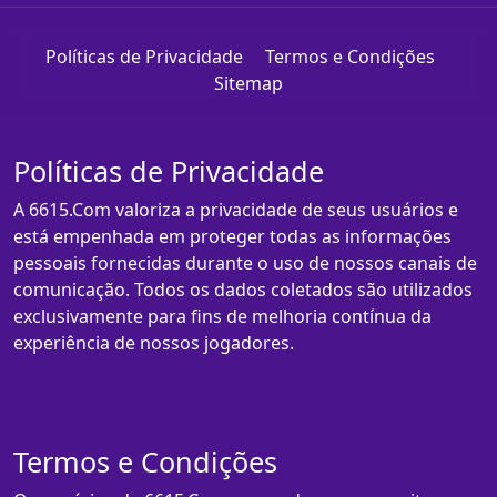
Políticas de Privacidade
Termos e Condições
Sitemap
Políticas de Privacidade
A 6615.Com valoriza a privacidade de seus usuários e
está empenhada em proteger todas as informações
pessoais fornecidas durante o uso de nossos canais de
comunicação. Todos os dados coletados são utilizados
exclusivamente para fins de melhoria contínua da
experiência de nossos jogadores.
Termos e Condições