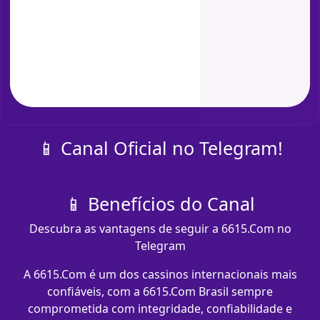
📱 Canal Oficial no Telegram!
📱 Benefícios do Canal
Descubra as vantagens de seguir a 6615.Com no
Telegram
A 6615.Com é um dos cassinos internacionais mais
confiáveis, com a 6615.Com Brasil sempre
comprometida com integridade, confiabilidade e