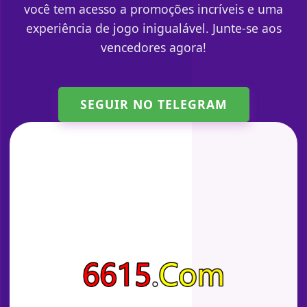
você tem acesso a promoções incríveis e uma
experiência de jogo inigualável. Junte-se aos
vencedores agora!
SEGUIR NO TELEGRAM