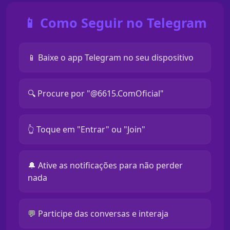
📱 Como Seguir no Telegram
📱 Baixe o app Telegram no seu dispositivo
🔍 Procure por "@6615.ComOficial"
👆 Toque em "Entrar" ou "Join"
🔔 Ative as notificações para não perder
nada
💬 Participe das conversas e interaja