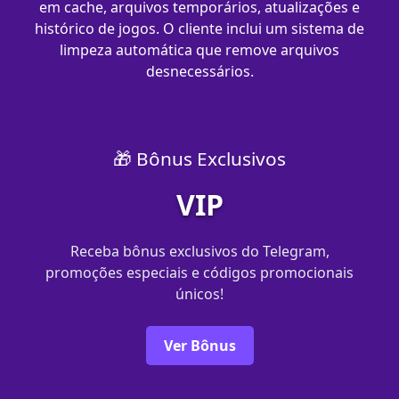
em cache, arquivos temporários, atualizações e
histórico de jogos. O cliente inclui um sistema de
limpeza automática que remove arquivos
desnecessários.
🎁 Bônus Exclusivos
VIP
Receba bônus exclusivos do Telegram,
promoções especiais e códigos promocionais
únicos!
Ver Bônus