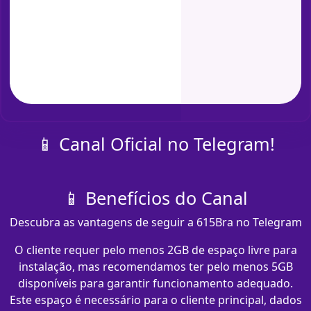
📱 Canal Oficial no Telegram!
📱 Benefícios do Canal
Descubra as vantagens de seguir a 615Bra no Telegram
O cliente requer pelo menos 2GB de espaço livre para
instalação, mas recomendamos ter pelo menos 5GB
disponíveis para garantir funcionamento adequado.
Este espaço é necessário para o cliente principal, dados