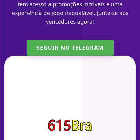
tem acesso a promoções incríveis e uma
experiência de jogo inigualável. Junte-se aos
vencedores agora!
SEGUIR NO TELEGRAM