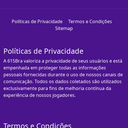
Políticas de Privacidade
Termos e Condições
Sitemap
Políticas de Privacidade
A 615Bra valoriza a privacidade de seus usuários e está
empenhada em proteger todas as informações
pessoais fornecidas durante o uso de nossos canais de
comunicação. Todos os dados coletados são utilizados
exclusivamente para fins de melhoria contínua da
experiência de nossos jogadores.
Termos e Condições