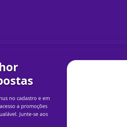
lhor
postas
nus no cadastro e em
 acesso a promoções
ualável. Junte-se aos