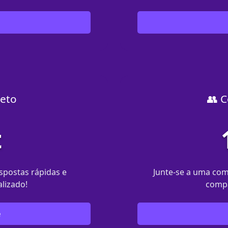
reto
👥 
t
espostas rápidas e
Junte-se a uma com
lizado!
compa
e