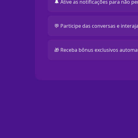
🔔 Ative as notificações para não p
💬 Participe das conversas e interaj
🎁 Receba bônus exclusivos autom