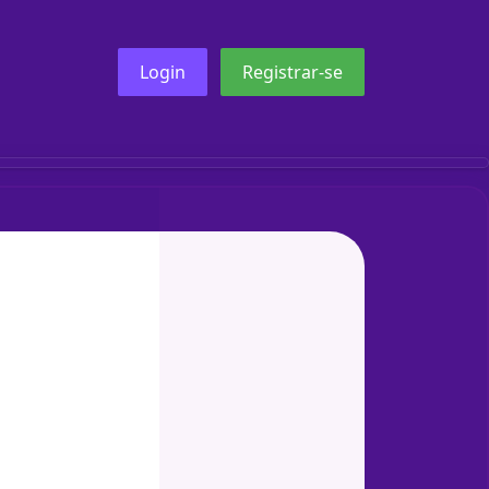
Login
Registrar-se