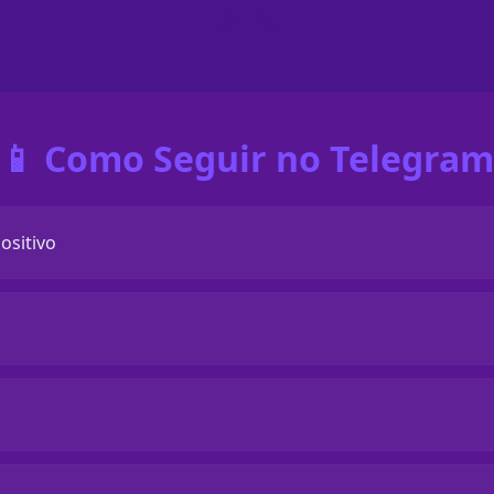
📱 Como Seguir no Telegram
ositivo