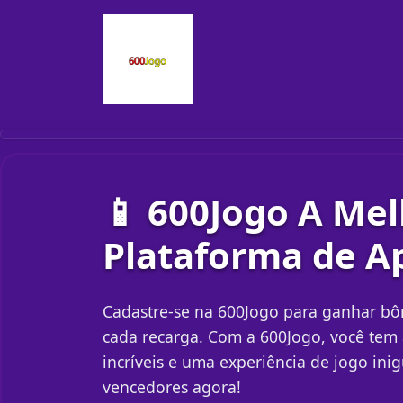
📱 600Jogo A Me
Plataforma de A
Cadastre-se na 600Jogo para ganhar bô
cada recarga. Com a 600Jogo, você tem
incríveis e uma experiência de jogo inig
vencedores agora!