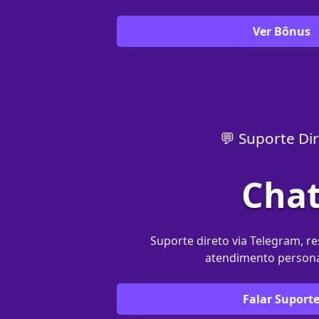
Ver Bônus
💬 Suporte Di
Cha
Suporte direto via Telegram, r
atendimento persona
Falar Suport