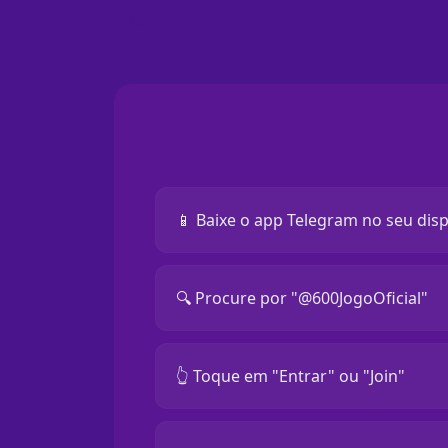
📱 Baixe o app Telegram no seu disp
🔍 Procure por "@600JogoOficial"
👆 Toque em "Entrar" ou "Join"