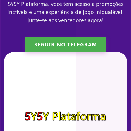
5Y5Y Plataforma, você tem acesso a promoções
incríveis e uma experiência de jogo inigualável.
Junte-se aos vencedores agora!
SEGUIR NO TELEGRAM