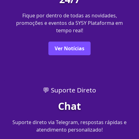
Fique por dentro de todas as novidades,
promoções e eventos da 5Y5Y Plataforma em
tempo real!
Ver Notícias
💬 Suporte Direto
Chat
Suporte direto via Telegram, respostas rápidas e
atendimento personalizado!