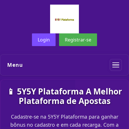
Login
Registrar-se
Menu
📱 5Y5Y Plataforma A Melhor
Plataforma de Apostas
Cadastre-se na 5Y5Y Plataforma para ganhar
bônus no cadastro e em cada recarga. Com a