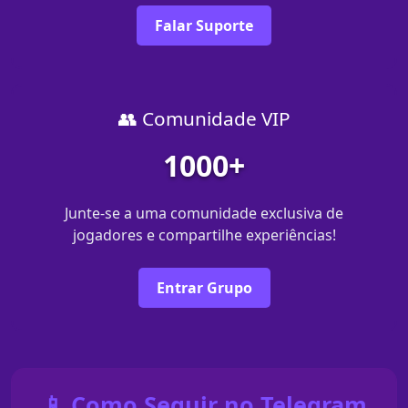
Falar Suporte
👥 Comunidade VIP
1000+
Junte-se a uma comunidade exclusiva de
jogadores e compartilhe experiências!
Entrar Grupo
📱 Como Seguir no Telegram